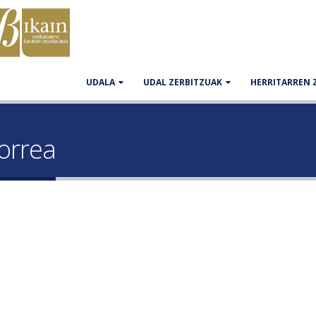
UDALA
UDAL ZERBITZUAK
HERRITARREN 
dorrea