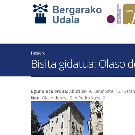
Hasiera
Bisita gidatua: Olaso 
Eguna eta ordua:
Abuztuak 9, Larunbata, 12:15etan
Non:
Olaso dorrea, San Pedro kalea 2