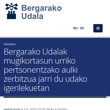
EU
/
ES
Hasiera
Bergarako Udalak
mugikortasun urriko
pertsonentzako aulki
zerbitzua jarri du udako
igerilekuetan
webmaster
-k Og, 2025-07-03 09:42-n bidalia