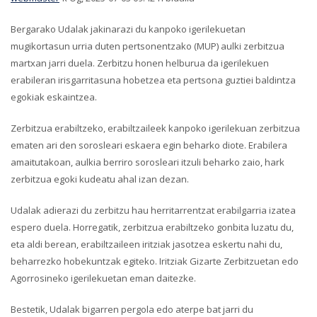
Bergarako Udalak jakinarazi du kanpoko igerilekuetan
mugikortasun urria duten pertsonentzako (MUP) aulki zerbitzua
martxan jarri duela. Zerbitzu honen helburua da igerilekuen
erabileran irisgarritasuna hobetzea eta pertsona guztiei baldintza
egokiak eskaintzea.
Zerbitzua erabiltzeko, erabiltzaileek kanpoko igerilekuan zerbitzua
ematen ari den sorosleari eskaera egin beharko diote. Erabilera
amaitutakoan, aulkia berriro sorosleari itzuli beharko zaio, hark
zerbitzua egoki kudeatu ahal izan dezan.
Udalak adierazi du zerbitzu hau herritarrentzat erabilgarria izatea
espero duela. Horregatik, zerbitzua erabiltzeko gonbita luzatu du,
eta aldi berean, erabiltzaileen iritziak jasotzea eskertu nahi du,
beharrezko hobekuntzak egiteko. Iritziak Gizarte Zerbitzuetan edo
Agorrosineko igerilekuetan eman daitezke.
Bestetik, Udalak bigarren pergola edo aterpe bat jarri du