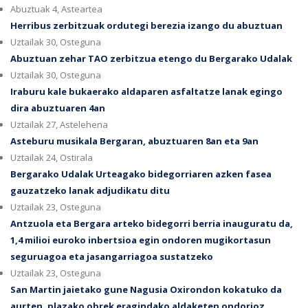
Abuztuak 4, Asteartea
Herribus zerbitzuak ordutegi berezia izango du abuztuan
Uztailak 30, Osteguna
Abuztuan zehar TAO zerbitzua etengo du Bergarako Udalak
Uztailak 30, Osteguna
Iraburu kale bukaerako aldaparen asfaltatze lanak egingo
dira abuztuaren 4an
Uztailak 27, Astelehena
Asteburu musikala Bergaran, abuztuaren 8an eta 9an
Uztailak 24, Ostirala
Bergarako Udalak Urteagako bidegorriaren azken fasea
gauzatzeko lanak adjudikatu ditu
Uztailak 23, Osteguna
Antzuola eta Bergara arteko bidegorri berria inauguratu da,
1,4 milioi euroko inbertsioa egin ondoren mugikortasun
seguruagoa eta jasangarriagoa sustatzeko
Uztailak 23, Osteguna
San Martin jaietako gune Nagusia Oxirondon kokatuko da
aurten, plazako obrek eragindako aldaketen ondorioz