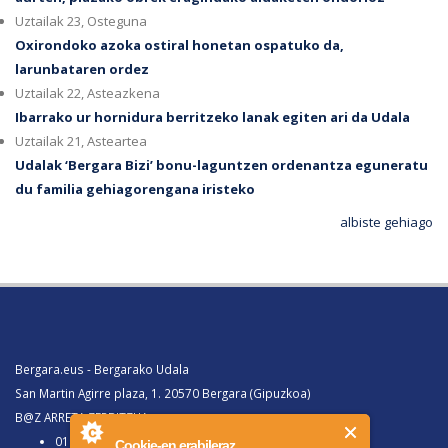
Uztailak 23, Osteguna
Oxirondoko azoka ostiral honetan ospatuko da,
larunbataren ordez
Uztailak 22, Asteazkena
Ibarrako ur hornidura berritzeko lanak egiten ari da Udala
Uztailak 21, Asteartea
Udalak ‘Bergara Bizi’ bonu-laguntzen ordenantza eguneratu
du familia gehiagorengana iristeko
albiste gehiago
Bergara.eus - Bergarako Udala
San Martin Agirre plaza, 1. 20570 Bergara (Gipuzkoa)
B@Z ARRETA ZERBITZUA:
010, Bergaratik deituz gero
Cookie-en erabileraz