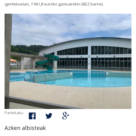
igerilekuetan, 7.961,8 euroko gastuarekin (BEZ barne).
Partekatu:
Azken albisteak