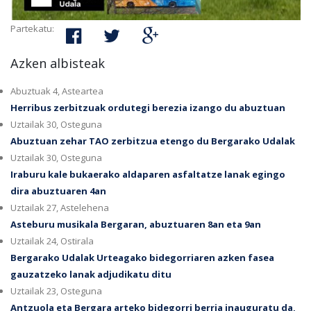
Partekatu:
Azken albisteak
Abuztuak 4, Asteartea
Herribus zerbitzuak ordutegi berezia izango du abuztuan
Uztailak 30, Osteguna
Abuztuan zehar TAO zerbitzua etengo du Bergarako Udalak
Uztailak 30, Osteguna
Iraburu kale bukaerako aldaparen asfaltatze lanak egingo
dira abuztuaren 4an
Uztailak 27, Astelehena
Asteburu musikala Bergaran, abuztuaren 8an eta 9an
Uztailak 24, Ostirala
Bergarako Udalak Urteagako bidegorriaren azken fasea
gauzatzeko lanak adjudikatu ditu
Uztailak 23, Osteguna
Antzuola eta Bergara arteko bidegorri berria inauguratu da,