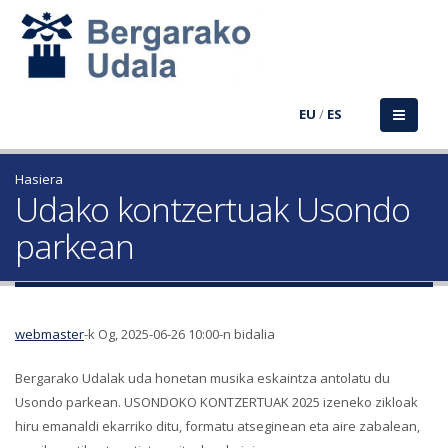
EU
/
ES
Hasiera
Udako kontzertuak Usondo
parkean
webmaster
-k Og, 2025-06-26 10:00-n bidalia
Bergarako Udalak uda honetan musika eskaintza antolatu du
Usondo parkean. USONDOKO KONTZERTUAK 2025 izeneko zikloak
hiru emanaldi ekarriko ditu, formatu atseginean eta aire zabalean,