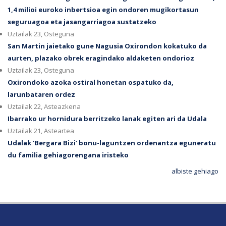
1,4 milioi euroko inbertsioa egin ondoren mugikortasun
seguruagoa eta jasangarriagoa sustatzeko
Uztailak 23, Osteguna
San Martin jaietako gune Nagusia Oxirondon kokatuko da
aurten, plazako obrek eragindako aldaketen ondorioz
Uztailak 23, Osteguna
Oxirondoko azoka ostiral honetan ospatuko da,
larunbataren ordez
Uztailak 22, Asteazkena
Ibarrako ur hornidura berritzeko lanak egiten ari da Udala
Uztailak 21, Asteartea
Udalak ‘Bergara Bizi’ bonu-laguntzen ordenantza eguneratu
du familia gehiagorengana iristeko
albiste gehiago