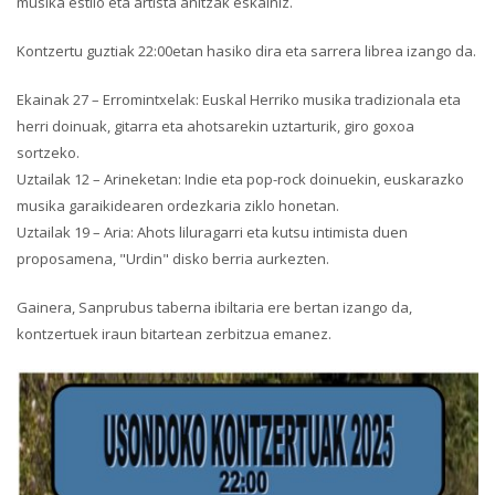
musika estilo eta artista anitzak eskainiz.
Kontzertu guztiak 22:00etan hasiko dira eta sarrera librea izango da.
Ekainak 27 – Erromintxelak: Euskal Herriko musika tradizionala eta
herri doinuak, gitarra eta ahotsarekin uztarturik, giro goxoa
sortzeko.
Uztailak 12 – Arineketan: Indie eta pop-rock doinuekin, euskarazko
musika garaikidearen ordezkaria ziklo honetan.
Uztailak 19 – Aria: Ahots liluragarri eta kutsu intimista duen
proposamena, "Urdin" disko berria aurkezten.
Gainera, Sanprubus taberna ibiltaria ere bertan izango da,
kontzertuek iraun bitartean zerbitzua emanez.