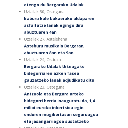
etengo du Bergarako Udalak
Uztailak 30, Osteguna
Iraburu kale bukaerako aldaparen
asfaltatze lanak egingo dira
abuztuaren 4an
Uztailak 27, Astelehena
Asteburu musikala Bergaran,
abuztuaren 8an eta 9an
Uztailak 24, Ostirala
Bergarako Udalak Urteagako
bidegorriaren azken fasea
gauzatzeko lanak adjudikatu ditu
Uztailak 23, Osteguna
Antzuola eta Bergara arteko
bidegorri berria inauguratu da, 1,4
milioi euroko inbertsioa egin
ondoren mugikortasun seguruagoa
eta jasangarriagoa sustatzeko