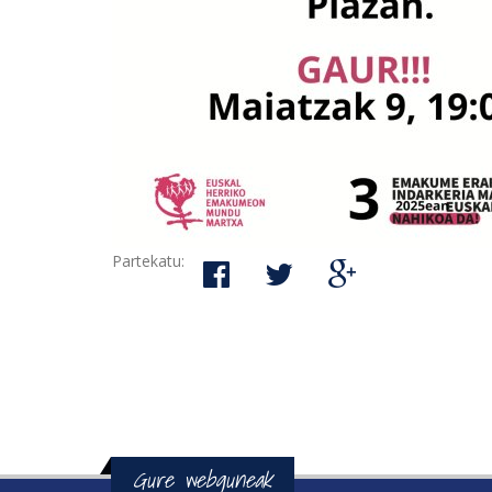
Partekatu:
Gure webguneak