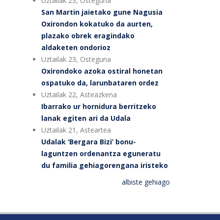
Uztailak 23, Osteguna
San Martin jaietako gune Nagusia
Oxirondon kokatuko da aurten,
plazako obrek eragindako
aldaketen ondorioz
Uztailak 23, Osteguna
Oxirondoko azoka ostiral honetan
ospatuko da, larunbataren ordez
Uztailak 22, Asteazkena
Ibarrako ur hornidura berritzeko
lanak egiten ari da Udala
Uztailak 21, Asteartea
Udalak ‘Bergara Bizi’ bonu-
laguntzen ordenantza eguneratu
du familia gehiagorengana iristeko
albiste gehiago