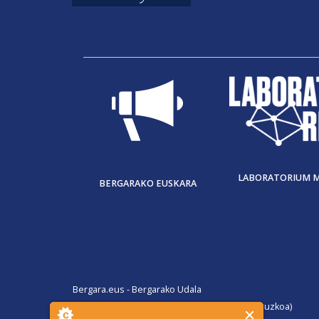
LABORATORIUM 
BERGARAKO EUSKARA
Bergara.eus - Bergarako Udala
San Martin Agirre plaza, 1. 20570 Bergara (Gipuzkoa)