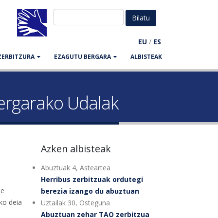
EU
/
ES
ZERBITZURA
EZAGUTU BERGARA
ALBISTEAK
Bergarako Udalak
Azken albisteak
Abuztuak 4, Asteartea
Herribus zerbitzuak ordutegi
de
berezia izango du abuztuan
ko deia
Uztailak 30, Osteguna
Abuztuan zehar TAO zerbitzua