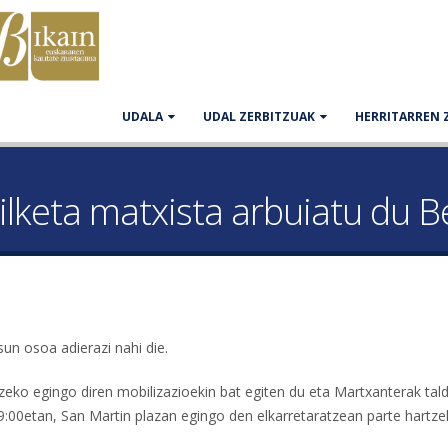
UDALA
UDAL ZERBITZUAK
HERRITARREN 
ilketa matxista arbuiatu du 
sun osoa adierazi nahi die.
tzeko egingo diren mobilizazioekin bat egiten du eta Martxanterak tal
19:00etan, San Martin plazan egingo den elkarretaratzean parte hartze