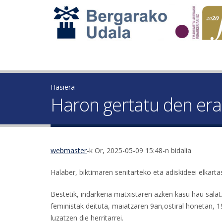
Hasiera
Haron gertatu den era
webmaster
-k Or, 2025-05-09 15:48-n bidalia
Halaber, biktimaren senitarteko eta adiskideei elkarta
Bestetik, indarkeria matxistaren azken kasu hau sala
feministak deituta, maiatzaren 9an,ostiral honetan, 
luzatzen die herritarrei.