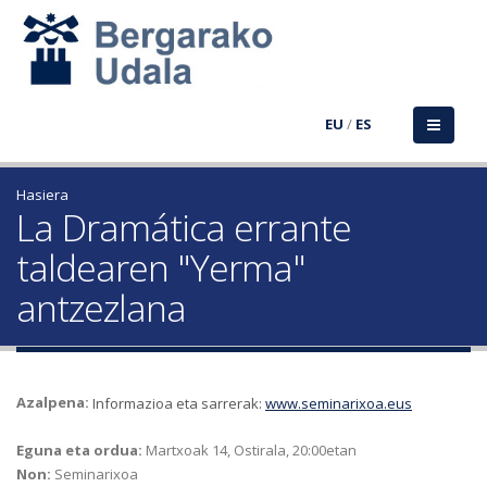
EU
/
ES
Hasiera
La Dramática errante
taldearen "Yerma"
antzezlana
Azalpena:
Informazioa eta sarrerak:
www.seminarixoa.eus
Eguna eta ordua:
Martxoak 14, Ostirala, 20:00etan
Non:
Seminarixoa