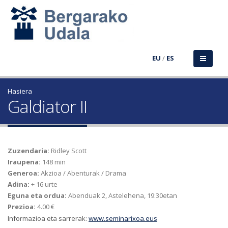
EU
/
ES
Hasiera
Galdiator II
Zuzendaria:
Ridley Scott
Iraupena:
148 min
Generoa:
Akzioa / Abenturak / Drama
Adina:
+ 16 urte
Eguna eta ordua:
Abenduak 2, Astelehena, 19:30etan
Prezioa:
4.00 €
Informazioa eta sarrerak:
www.seminarixoa.eus