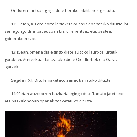
· Ondoren, luntxa egingo dute herriko trikitilariek girotuta.
· 13:00etan, X. Lore-sorta lehiaketako sariak banatuko dituzte; bi
sari egongo dira: bat auzoan bizi direnentzat, eta, bestea,
gainerakoentzat.
· 13:15ean, omenaldia egingo diete auzoko laurogei urtetik
gorakoei. Aurreskua dantzatuko diete Oier Iturbek eta Garazi
Igarzak.
· Segidan, XII. Ortu lehiaketako sariak banatuko dituzte.
· 14:00etan auzotarren bazkaria egingo dute Tartufo jatetxean,
eta bazkalondoan opariak zozketatuko dituzte.