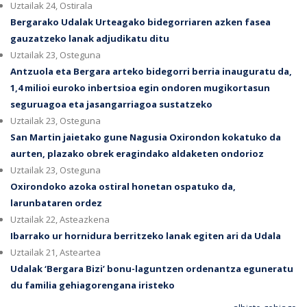
Uztailak 24, Ostirala
Bergarako Udalak Urteagako bidegorriaren azken fasea
gauzatzeko lanak adjudikatu ditu
Uztailak 23, Osteguna
Antzuola eta Bergara arteko bidegorri berria inauguratu da,
1,4 milioi euroko inbertsioa egin ondoren mugikortasun
seguruagoa eta jasangarriagoa sustatzeko
Uztailak 23, Osteguna
San Martin jaietako gune Nagusia Oxirondon kokatuko da
aurten, plazako obrek eragindako aldaketen ondorioz
Uztailak 23, Osteguna
Oxirondoko azoka ostiral honetan ospatuko da,
larunbataren ordez
Uztailak 22, Asteazkena
Ibarrako ur hornidura berritzeko lanak egiten ari da Udala
Uztailak 21, Asteartea
Udalak ‘Bergara Bizi’ bonu-laguntzen ordenantza eguneratu
du familia gehiagorengana iristeko