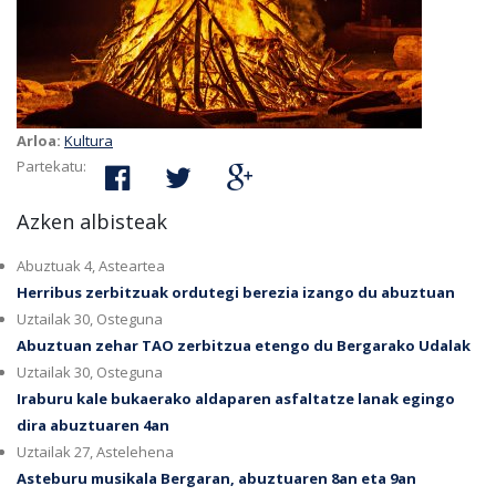
Arloa:
Kultura
Partekatu:
Azken albisteak
Abuztuak 4, Asteartea
Herribus zerbitzuak ordutegi berezia izango du abuztuan
Uztailak 30, Osteguna
Abuztuan zehar TAO zerbitzua etengo du Bergarako Udalak
Uztailak 30, Osteguna
Iraburu kale bukaerako aldaparen asfaltatze lanak egingo
dira abuztuaren 4an
Uztailak 27, Astelehena
Asteburu musikala Bergaran, abuztuaren 8an eta 9an