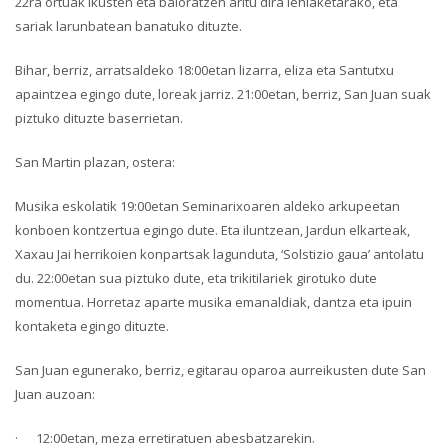
22ra ortuak ikusten eta baloratzen aritu dira lehiaketarako, eta
sariak larunbatean banatuko dituzte.
Bihar, berriz, arratsaldeko 18:00etan lizarra, eliza eta Santutxu
apaintzea egingo dute, loreak jarriz. 21:00etan, berriz, San Juan suak
piztuko dituzte baserrietan.
San Martin plazan, ostera:
Musika eskolatik 19:00etan Seminarixoaren aldeko arkupeetan
konboen kontzertua egingo dute. Eta iluntzean, Jardun elkarteak,
Xaxau Jai herrikoien konpartsak lagunduta, ‘Solstizio gaua’ antolatu
du. 22:00etan sua piztuko dute, eta trikitilariek girotuko dute
momentua. Horretaz aparte musika emanaldiak, dantza eta ipuin
kontaketa egingo dituzte.
San Juan egunerako, berriz, egitarau oparoa aurreikusten dute San
Juan auzoan:
· 12:00etan, meza erretiratuen abesbatzarekin.