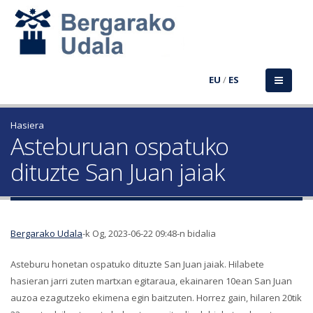
EU
/
ES
Hasiera
Asteburuan ospatuko
dituzte San Juan jaiak
Bergarako Udala
-k Og, 2023-06-22 09:48-n bidalia
Asteburu honetan ospatuko dituzte San Juan jaiak. Hilabete
hasieran jarri zuten martxan egitaraua, ekainaren 10ean San Juan
auzoa ezagutzeko ekimena egin baitzuten. Horrez gain, hilaren 20tik