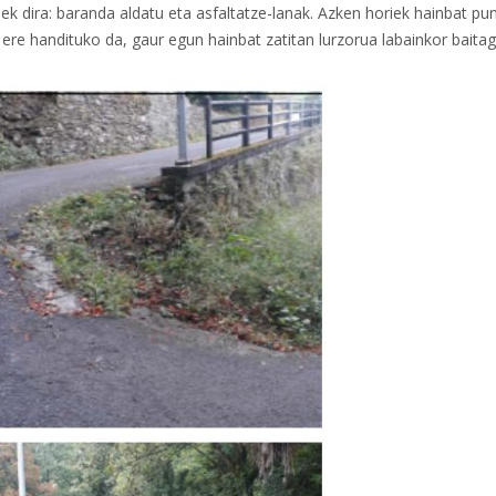
 dira: baranda aldatu eta asfaltatze-lanak. Azken horiek hainbat pu
ere handituko da, gaur egun hainbat zatitan lurzorua labainkor baitag