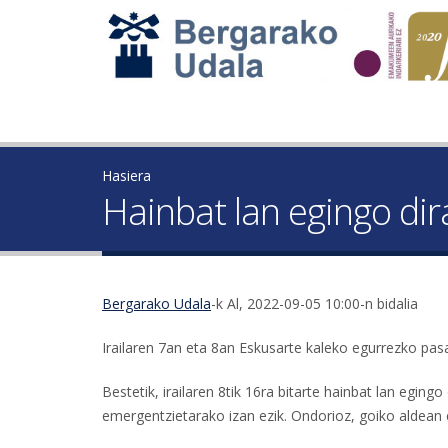
Hasiera
Hainbat lan egingo di
Bergarako Udala
-k Al, 2022-09-05 10:00-n bidalia
Irailaren 7an eta 8an Eskusarte kaleko egurrezko pas
Bestetik, irailaren 8tik 16ra bitarte hainbat lan eging
emergentzietarako izan ezik. Ondorioz, goiko aldean 