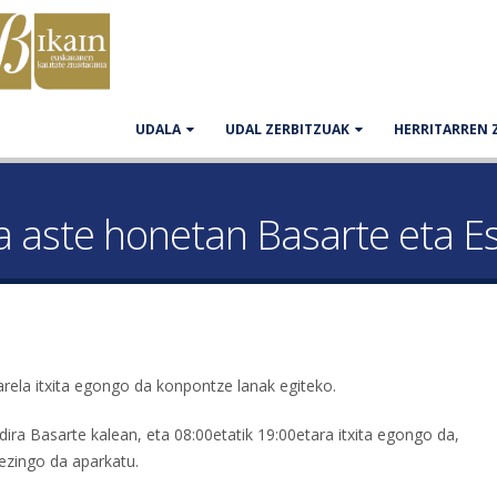
UDALA
UDAL ZERBITZUAK
HERRITARREN 
ra aste honetan Basarte eta E
arela itxita egongo da konpontze lanak egiteko.
o dira Basarte kalean, eta 08:00etatik 19:00etara itxita egongo da,
ezingo da aparkatu.