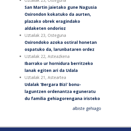
Uztailak 23, Osteguna
San Martin jaietako gune Nagusia
Oxirondon kokatuko da aurten,
plazako obrek eragindako
aldaketen ondorioz
Uztailak 23, Osteguna
Oxirondoko azoka ostiral honetan
ospatuko da, larunbataren ordez
Uztailak 22, Asteazkena
Ibarrako ur hornidura berritzeko
lanak egiten ari da Udala
Uztailak 21, Asteartea
Udalak ‘Bergara Bizi’ bonu-
laguntzen ordenantza eguneratu
du familia gehiagorengana iristeko
albiste gehiago