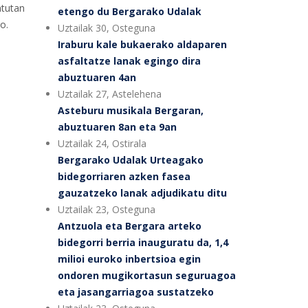
ntutan
etengo du Bergarako Udalak
o.
Uztailak 30, Osteguna
Iraburu kale bukaerako aldaparen
asfaltatze lanak egingo dira
abuztuaren 4an
Uztailak 27, Astelehena
Asteburu musikala Bergaran,
abuztuaren 8an eta 9an
Uztailak 24, Ostirala
Bergarako Udalak Urteagako
bidegorriaren azken fasea
gauzatzeko lanak adjudikatu ditu
Uztailak 23, Osteguna
Antzuola eta Bergara arteko
bidegorri berria inauguratu da, 1,4
milioi euroko inbertsioa egin
ondoren mugikortasun seguruagoa
eta jasangarriagoa sustatzeko