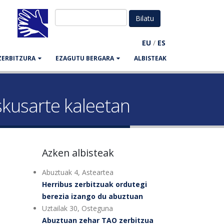
EU
/
ES
ZERBITZURA
EZAGUTU BERGARA
ALBISTEAK
skusarte kaleetan
Azken albisteak
Abuztuak 4, Asteartea
Herribus zerbitzuak ordutegi
berezia izango du abuztuan
Uztailak 30, Osteguna
Abuztuan zehar TAO zerbitzua