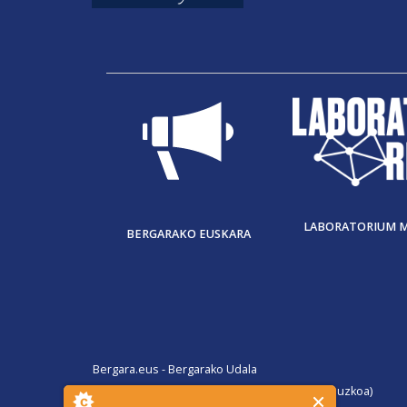
LABORATORIUM 
BERGARAKO EUSKARA
Bergara.eus - Bergarako Udala
San Martin Agirre plaza, 1. 20570 Bergara (Gipuzkoa)