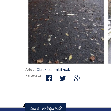
Arloa:
Obrak eta zerbitzuak
Partekatu:
Gure webguneak