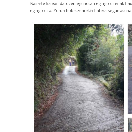
Basarte kalean datozen egunotan egingo direnak hauek
egingo dira. Zorua hobetzearekin batera segurtasuna 