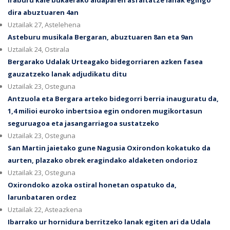
Iraburu kale bukaerako aldaparen asfaltatze lanak egingo
dira abuztuaren 4an
Uztailak 27, Astelehena
Asteburu musikala Bergaran, abuztuaren 8an eta 9an
Uztailak 24, Ostirala
Bergarako Udalak Urteagako bidegorriaren azken fasea
gauzatzeko lanak adjudikatu ditu
Uztailak 23, Osteguna
Antzuola eta Bergara arteko bidegorri berria inauguratu da,
1,4 milioi euroko inbertsioa egin ondoren mugikortasun
seguruagoa eta jasangarriagoa sustatzeko
Uztailak 23, Osteguna
San Martin jaietako gune Nagusia Oxirondon kokatuko da
aurten, plazako obrek eragindako aldaketen ondorioz
Uztailak 23, Osteguna
Oxirondoko azoka ostiral honetan ospatuko da,
larunbataren ordez
Uztailak 22, Asteazkena
Ibarrako ur hornidura berritzeko lanak egiten ari da Udala