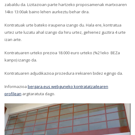
zabaldu da. Lizitazioan parte hartzeko proposamenak martxoaren
14ko 13:00ak baino lehen aurkeztu behar dira.
Kontratuak urte bateko iraupena izango du. Hala ere, kontratua
urtez urte luzatu ahal izango da hiru urtez, gehienez guztira 4 urte
izan arte.
Kontratuaren urteko prezioa 18.000 euro urteko (%21eko BEZa
kanpo) izango da.
Kontratuaren adjudikazioa prozedura irekiaren bidez egingo da.
Informazioa
bergara.eus webguneko kontratatzailearen
profilean
argitaratuta dago.