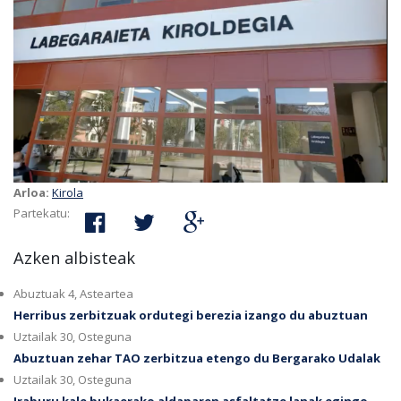
Arloa:
Kirola
Partekatu:
Azken albisteak
Abuztuak 4, Asteartea
Herribus zerbitzuak ordutegi berezia izango du abuztuan
Uztailak 30, Osteguna
Abuztuan zehar TAO zerbitzua etengo du Bergarako Udalak
Uztailak 30, Osteguna