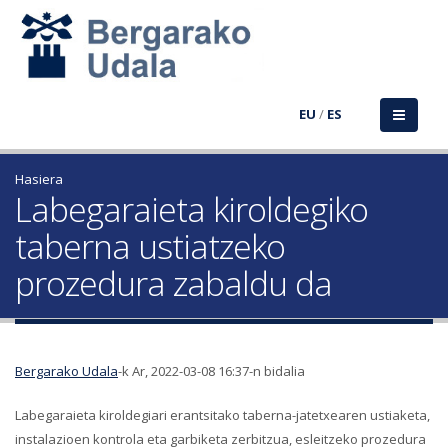
EU
/
ES
Hasiera
Labegaraieta kiroldegiko
taberna ustiatzeko
prozedura zabaldu da
Bergarako Udala
-k Ar, 2022-03-08 16:37-n bidalia
Labegaraieta kiroldegiari erantsitako taberna-jatetxearen ustiaketa,
instalazioen kontrola eta garbiketa zerbitzua, esleitzeko prozedura