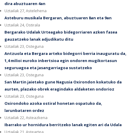
dira abuztuaren 4an
Uztailak 27, Astelehena
Asteburu musikala Bergaran, abuztuaren 8an eta 9an
Uztailak 24, Ostirala
Bergarako Udalak Urteagako bidegorriaren azken fasea
gauzatzeko lanak adjudikatu ditu
Uztailak 23, Osteguna
Antzuola eta Bergara arteko bidegorri berria inauguratu da,
1,4 milioi euroko inbertsioa egin ondoren mugikortasun
seguruagoa eta jasangarriagoa sustatzeko
Uztailak 23, Osteguna
San Martin jaietako gune Nagusia Oxirondon kokatuko da
aurten, plazako obrek eragindako aldaketen ondorioz
Uztailak 23, Osteguna
Oxirondoko azoka ostiral honetan ospatuko da,
larunbataren ordez
Uztailak 22, Asteazkena
Ibarrako ur hornidura berritzeko lanak egiten ari da Udala
Uztailak 21, Asteartea