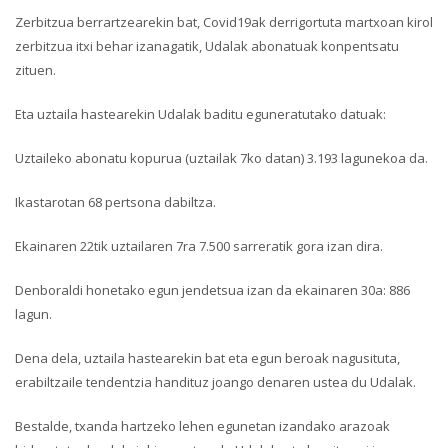
Zerbitzua berrartzearekin bat, Covid19ak derrigortuta martxoan kirol
zerbitzua itxi behar izanagatik, Udalak abonatuak konpentsatu
zituen.
Eta uztaila hastearekin Udalak baditu eguneratutako datuak:
Uztaileko abonatu kopurua (uztailak 7ko datan) 3.193 lagunekoa da.
Ikastarotan 68 pertsona dabiltza.
Ekainaren 22tik uztailaren 7ra 7.500 sarreratik gora izan dira.
Denboraldi honetako egun jendetsua izan da ekainaren 30a: 886
lagun.
Dena dela, uztaila hastearekin bat eta egun beroak nagusituta,
erabiltzaile tendentzia handituz joango denaren ustea du Udalak.
Bestalde, txanda hartzeko lehen egunetan izandako arazoak