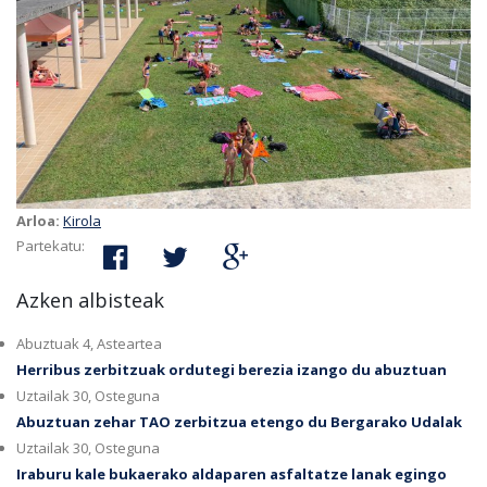
Arloa:
Kirola
Partekatu:
Azken albisteak
Abuztuak 4, Asteartea
Herribus zerbitzuak ordutegi berezia izango du abuztuan
Uztailak 30, Osteguna
Abuztuan zehar TAO zerbitzua etengo du Bergarako Udalak
Uztailak 30, Osteguna
Iraburu kale bukaerako aldaparen asfaltatze lanak egingo