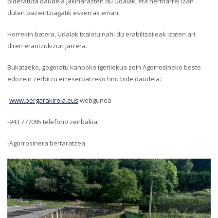
bideratuta daudela jakinarazten du Udalak, eta herritarrei izan
duten pazientziagatik eskerrak eman.
Horrekin batera, Udalak txalotu nahi du erabiltzaileak izaten ari
diren erantzukizun jarrera.
Bukatzeko, gogoratu kanpoko igerilekua zein Agorrosineko beste
edozein zerbitzu erreserbatzeko hiru bide daudela:
-
www.bergarakirola.eus
webgunea
-943 777095 telefono zenbakia.
-Agorrosinera bertaratzea.