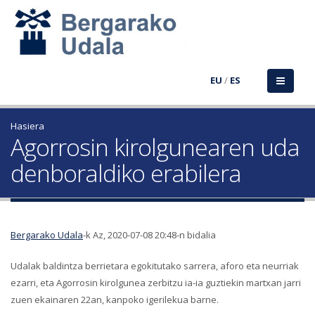
EU
/
ES
Hasiera
Agorrosin kirolgunearen uda
denboraldiko erabilera
Bergarako Udala
-k Az, 2020-07-08 20:48-n bidalia
Udalak baldintza berrietara egokitutako sarrera, aforo eta neurriak
ezarri, eta Agorrosin kirolgunea zerbitzu ia-ia guztiekin martxan jarri
zuen ekainaren 22an, kanpoko igerilekua barne.