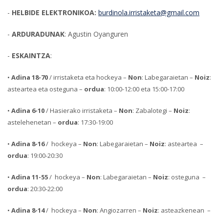
-
HELBIDE ELEKTRONIKOA:
burdinola.irristaketa@gmail.com
-
ARDURADUNAK
: Agustin Oyanguren
-
ESKAINTZA
:
•
Adina 18-70
/ irristaketa eta hockeya –
Non
: Labegaraietan –
Noiz
:
asteartea eta osteguna –
ordua
: 10:00-12:00 eta 15:00-17:00
•
Adina 6-10
/ Hasierako irristaketa –
Non
: Zabalotegi –
Noiz
:
astelehenetan –
ordua
: 17:30-19:00
•
Adina 8-16
/ hockeya –
Non
: Labegaraietan –
Noiz
: asteartea –
ordua
: 19:00-20:30
•
Adina 11-55
/ hockeya –
Non
: Labegaraietan –
Noiz
: osteguna –
ordua
: 20:30-22:00
•
Adina 8-14
/ hockeya –
Non
: Angiozarren –
Noiz
: asteazkenean –