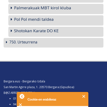
Palmerakuak MBT kirol kluba
Pol Pol mendi taldea
Shotokan Karate DO KE
750. Urteurrena
Bergara.eus - Bergarako Udala
San Martin Agirre plaza, 1. 20570 Bergara (Gipuzkoa)
B@Z ARRETA ZERBITZUA:
010, Bergaratik deituz gero
Cookie-en erabileraz
943 77 91 00, Bergaraz kanpotik deituz gero