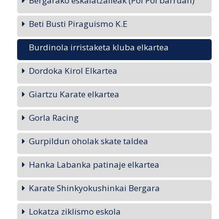
Bergarako eskalatzaileak (Pol Pol barruan)
Beti Busti Piraguismo K.E
Burdinola irristaketa kluba elkartea
Dordoka Kirol Elkartea
Giartzu Karate elkartea
Gorla Racing
Gurpildun oholak skate taldea
Hanka Labanka patinaje elkartea
Karate Shinkyokushinkai Bergara
Lokatza ziklismo eskola