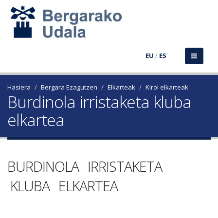
EU
/
ES
Hasiera
Bergara Ezagutzen
Elkarteak
Kirol elkarteak
Burdinola irristaketa kluba
elkartea
BURDINOLA IRRISTAKETA
KLUBA ELKARTEA