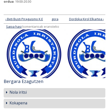
ordua
: 19:00-20:30
‹ Beti Busti Piraguismo K.E
gora
Dordoka Kirol Elkartea ›
Saioa hasi
komentarioak eransteko
Bergara Ezagutzen
Nola iritsi
Kokapena