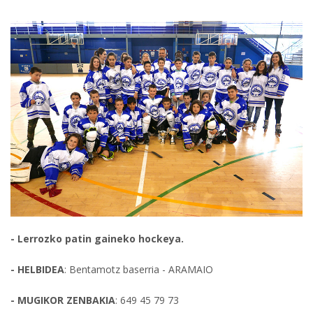
- Lerrozko patin gaineko hockeya.
- HELBIDEA
: Bentamotz baserria - ARAMAIO
- MUGIKOR ZENBAKIA
: 649 45 79 73