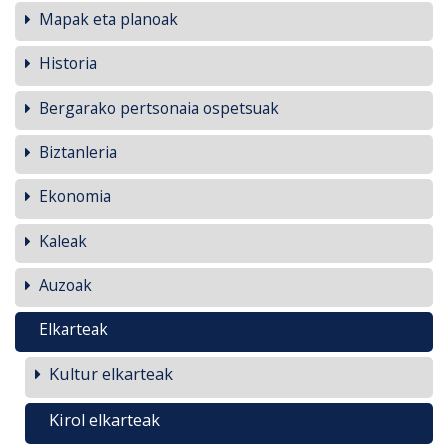
Mapak eta planoak
Historia
Bergarako pertsonaia ospetsuak
Biztanleria
Ekonomia
Kaleak
Auzoak
Elkarteak
Kultur elkarteak
Kirol elkarteak