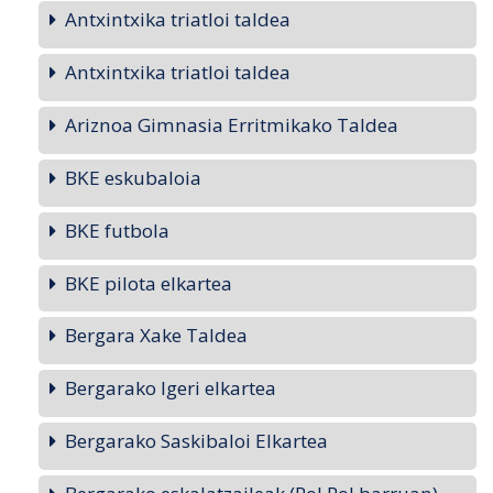
Antxintxika triatloi taldea
Antxintxika triatloi taldea
Ariznoa Gimnasia Erritmikako Taldea
BKE eskubaloia
BKE futbola
BKE pilota elkartea
Bergara Xake Taldea
Bergarako Igeri elkartea
Bergarako Saskibaloi Elkartea