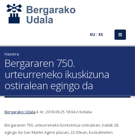
EU
/
ES
Hasiera
Bergararen 750.
urteurreneko ikuskizuna
ostiralean egingo da
Bergarako Udala
-k Ar, 2018-09-25 18:04-n bidalia
Bergararen 750. urteurreneko kontzertua ostiralean, irailak 28,
egingo da San Martin Agirre plazan, 22:30ean, Euskalmeten