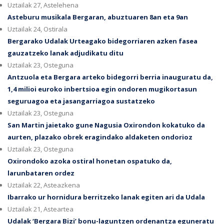
Uztailak 27, Astelehena
Asteburu musikala Bergaran, abuztuaren 8an eta 9an
Uztailak 24, Ostirala
Bergarako Udalak Urteagako bidegorriaren azken fasea
gauzatzeko lanak adjudikatu ditu
Uztailak 23, Osteguna
Antzuola eta Bergara arteko bidegorri berria inauguratu da,
1,4 milioi euroko inbertsioa egin ondoren mugikortasun
seguruagoa eta jasangarriagoa sustatzeko
Uztailak 23, Osteguna
San Martin jaietako gune Nagusia Oxirondon kokatuko da
aurten, plazako obrek eragindako aldaketen ondorioz
Uztailak 23, Osteguna
Oxirondoko azoka ostiral honetan ospatuko da,
larunbataren ordez
Uztailak 22, Asteazkena
Ibarrako ur hornidura berritzeko lanak egiten ari da Udala
Uztailak 21, Asteartea
Udalak ‘Bergara Bizi’ bonu-laguntzen ordenantza eguneratu