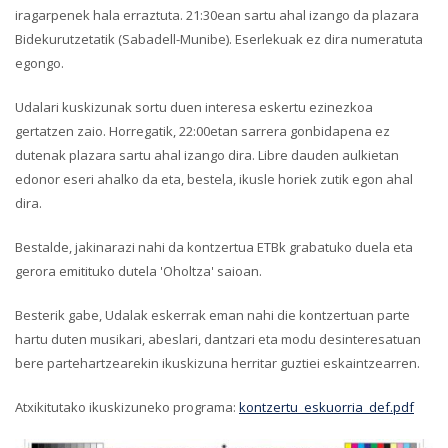
iragarpenek hala erraztuta. 21:30ean sartu ahal izango da plazara
Bidekurutzetatik (Sabadell-Munibe). Eserlekuak ez dira numeratuta
egongo.
Udalari kuskizunak sortu duen interesa eskertu ezinezkoa
gertatzen zaio. Horregatik, 22:00etan sarrera gonbidapena ez
dutenak plazara sartu ahal izango dira. Libre dauden aulkietan
edonor eseri ahalko da eta, bestela, ikusle horiek zutik egon ahal
dira.
Bestalde, jakinarazi nahi da kontzertua ETBk grabatuko duela eta
gerora emitituko dutela 'Oholtza' saioan.
Besterik gabe, Udalak eskerrak eman nahi die kontzertuan parte
hartu duten musikari, abeslari, dantzari eta modu desinteresatuan
bere partehartzearekin ikuskizuna herritar guztiei eskaintzearren.
Atxikitutako ikuskizuneko programa:
kontzertu_eskuorria_def.pdf