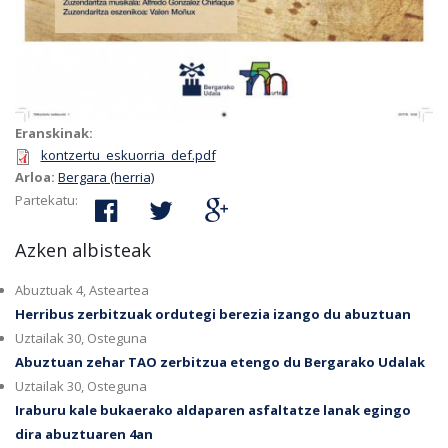
Eranskinak:
kontzertu_eskuorria_def.pdf
Arloa:
Bergara (herria)
Partekatu:
Azken albisteak
Abuztuak 4, Asteartea
Herribus zerbitzuak ordutegi berezia izango du abuztuan
Uztailak 30, Osteguna
Abuztuan zehar TAO zerbitzua etengo du Bergarako Udalak
Uztailak 30, Osteguna
Iraburu kale bukaerako aldaparen asfaltatze lanak egingo
dira abuztuaren 4an