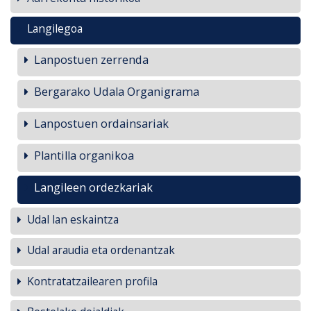
Langilegoa
Lanpostuen zerrenda
Bergarako Udala Organigrama
Lanpostuen ordainsariak
Plantilla organikoa
Langileen ordezkariak
Udal lan eskaintza
Udal araudia eta ordenantzak
Kontratatzailearen profila