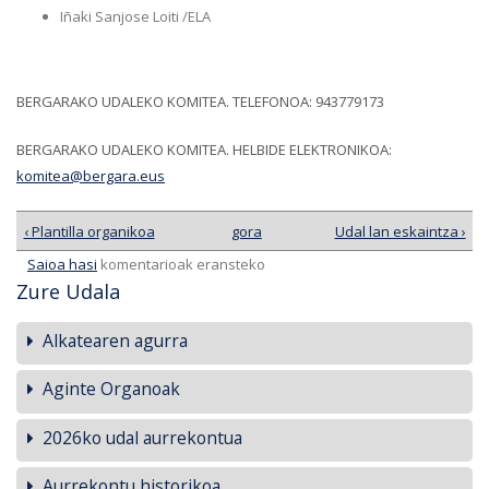
Iñaki Sanjose Loiti /ELA
BERGARAKO UDALEKO KOMITEA. TELEFONOA: 943779173
BERGARAKO UDALEKO KOMITEA. HELBIDE ELEKTRONIKOA:
komitea@bergara.eus
‹ Plantilla organikoa
gora
Udal lan eskaintza ›
Saioa hasi
komentarioak eransteko
Zure Udala
Alkatearen agurra
Aginte Organoak
2026ko udal aurrekontua
Aurrekontu historikoa