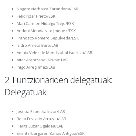
Nagore Narbaiza Zarandona/LAB
Felix Irizar Prieto/ESK
Mari Carmen Hidalgo Trejo/ESK
Andoni Mendiaratx Jimenez/ESK
Francisco Romero Sepulveda/ESK
Isidro Arrieta Baro/LAB
Amaia Velez de Mendizabal Isuskiza/LAB
Aitor Arantzabal Altuna: LAB
Iñigo Arregi Imaz/LAB
2. Funtzionarioen delegatuak:
Delegatuak.
Joseba Ezpeleta Irizar/LAB
Rosa Errazkin Arrazau/LAB
Haritz Luzar Ugaldea/LAB
Eneritz Ibarguren Baños Antigua/ESK