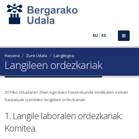
EU
/
ES
Hasiera
Zure Udala
Langilegoa
Langileen ordezkariak
2019ko otsailaren 26an egindako hauteskunde sindikalen ostean
hautatuak izandako langileen ordezkariak:
1. Langile laboralen ordezkariak:
Komitea.