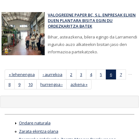
VALOGREENE PAPER BC, S.L. ENPRESAK ELXEN
DUEN PLANTARA BISITA EGIN DU
ORDEZKARITZA BATEK
Bihar, asteazkena, bilera egingo da Larramendi
inguruko auzo alkateekin bisitan jaso den
informazioa partekatzeko.
Orriak
…
« lehenengoa
‹ aurrekoa
2
3
4
5
6
7
8
9
10
hurrengoa ›
azkena »
Ondare naturala
Zarata ekintza plana