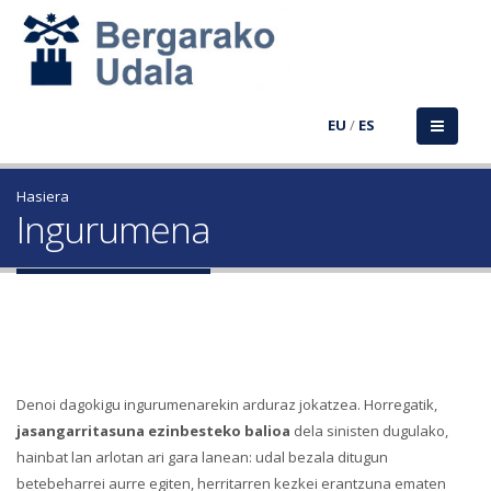
EU
/
ES
Hasiera
Ingurumena
Denoi dagokigu ingurumenarekin arduraz jokatzea. Horregatik,
jasangarritasuna ezinbesteko balioa
dela sinisten dugulako,
hainbat lan arlotan ari gara lanean: udal bezala ditugun
betebeharrei aurre egiten, herritarren kezkei erantzuna ematen