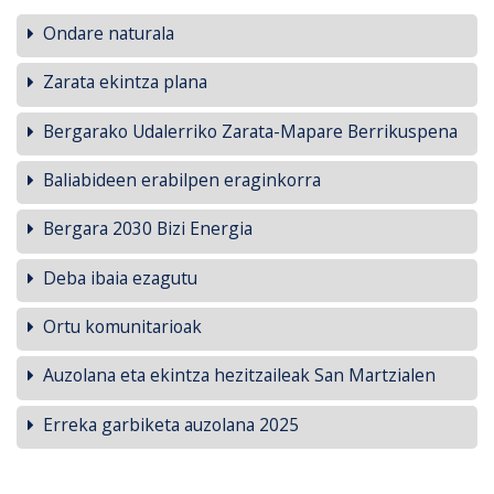
Ondare naturala
Zarata ekintza plana
Bergarako Udalerriko Zarata-Mapare Berrikuspena
Baliabideen erabilpen eraginkorra
Bergara 2030 Bizi Energia
Deba ibaia ezagutu
Ortu komunitarioak
Auzolana eta ekintza hezitzaileak San Martzialen
Erreka garbiketa auzolana 2025