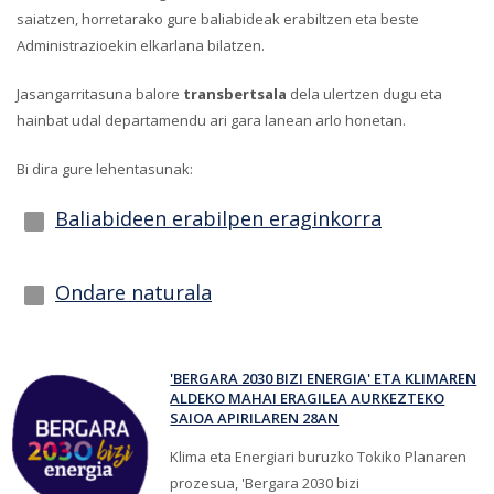
saiatzen, horretarako gure baliabideak erabiltzen eta beste
Administrazioekin elkarlana bilatzen.
Jasangarritasuna balore
transbertsala
dela ulertzen dugu eta
hainbat udal departamendu ari gara lanean arlo honetan.
Bi dira gure lehentasunak:
Baliabideen erabilpen eraginkorra
Ondare naturala
'BERGARA 2030 BIZI ENERGIA' ETA KLIMAREN
ALDEKO MAHAI ERAGILEA AURKEZTEKO
SAIOA APIRILAREN 28AN
Klima eta Energiari buruzko Tokiko Planaren
prozesua, 'Bergara 2030 bizi