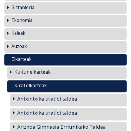
Biztanleria
Ekonomia
Kaleak
Auzoak
Elkarteak
Kultur elkarteak
Kirol elkarteak
Antxintxika triatloi taldea
Antxintxika triatloi taldea
Ariznoa Gimnasia Erritmikako Taldea