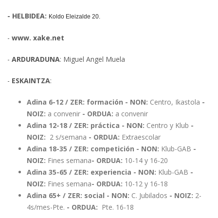
- HELBIDEA:
Koldo Eleizalde 20.
-
www. xake.net
-
ARDURADUNA
: Miguel Angel Muela
-
ESKAINTZA
:
Adina 6-12 / ZER: formación - NON:
Centro, Ikastola
-
NOIZ:
a convenir
- ORDUA:
a convenir
Adina 12-18 / ZER: práctica - NON:
Centro y Klub
-
NOIZ:
2 s/semana
- ORDUA:
Extraescolar
Adina 18-35 /
ZER: competición
- NON:
Klub-GAB
-
NOIZ:
Fines semana
- ORDUA:
10-14 y 16-20
Adina 35-65 /
ZER: experiencia
- NON:
Klub-GAB
-
NOIZ:
Fines semana
- ORDUA:
10-12 y 16-18
Adina 65+ /
ZER: social
- NON:
C. Jubilados
- NOIZ:
2-
4s/mes-Pte.
- ORDUA:
Pte. 16-18