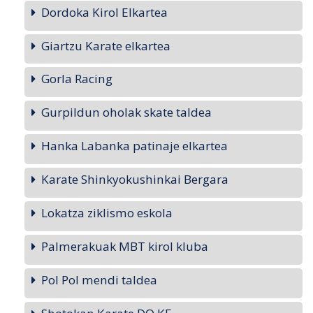
Dordoka Kirol Elkartea
Giartzu Karate elkartea
Gorla Racing
Gurpildun oholak skate taldea
Hanka Labanka patinaje elkartea
Karate Shinkyokushinkai Bergara
Lokatza ziklismo eskola
Palmerakuak MBT kirol kluba
Pol Pol mendi taldea