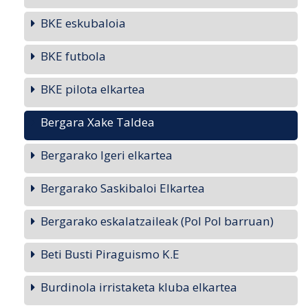
BKE eskubaloia
BKE futbola
BKE pilota elkartea
Bergara Xake Taldea
Bergarako Igeri elkartea
Bergarako Saskibaloi Elkartea
Bergarako eskalatzaileak (Pol Pol barruan)
Beti Busti Piraguismo K.E
Burdinola irristaketa kluba elkartea