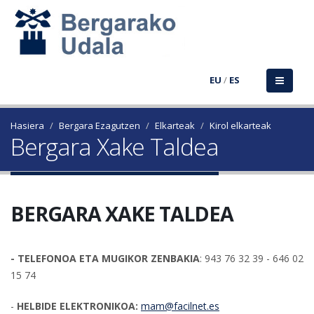
EU
/
ES
Hasiera
Bergara Ezagutzen
Elkarteak
Kirol elkarteak
Bergara Xake Taldea
BERGARA XAKE TALDEA
- TELEFONOA ETA MUGIKOR ZENBAKIA
: 943 76 32 39 - 646 02
15 74
-
HELBIDE ELEKTRONIKOA:
mam@facilnet.es