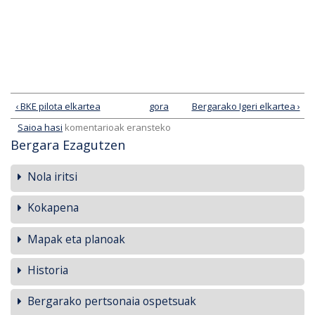
‹ BKE pilota elkartea
gora
Bergarako Igeri elkartea ›
Saioa hasi
komentarioak eransteko
Bergara Ezagutzen
Nola iritsi
Kokapena
Mapak eta planoak
Historia
Bergarako pertsonaia ospetsuak