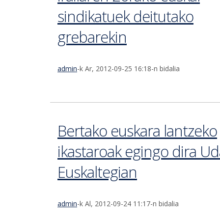
sindikatuek deitutako
grebarekin
admin
-k Ar, 2012-09-25 16:18-n bidalia
Bertako euskara lantzeko
ikastaroak egingo dira Ud
Euskaltegian
admin
-k Al, 2012-09-24 11:17-n bidalia