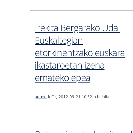
Irekita Bergarako Udal
Euskaltegian
etorkinentzako euskara
ikastaroetan izena
emateko epea
admin
-k Or, 2012-09-21 10:32-n bidalia