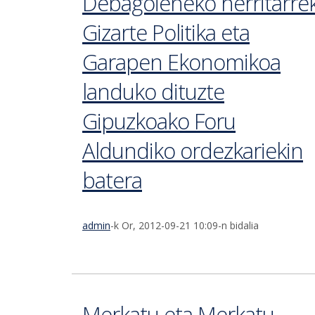
Debagoieneko herritarre
Gizarte Politika eta
Garapen Ekonomikoa
landuko dituzte
Gipuzkoako Foru
Aldundiko ordezkariekin
batera
admin
-k Or, 2012-09-21 10:09-n bidalia
Merkatu eta Merkatu