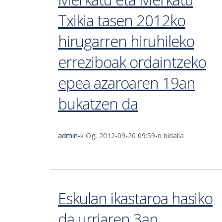
Txikia tasen 2012ko
hirugarren hiruhileko
erreziboak ordaintzeko
epea azaroaren 19an
bukatzen da
admin
-k Og, 2012-09-20 09:59-n bidalia
Eskulan ikastaroa hasiko
da urriaren 3an