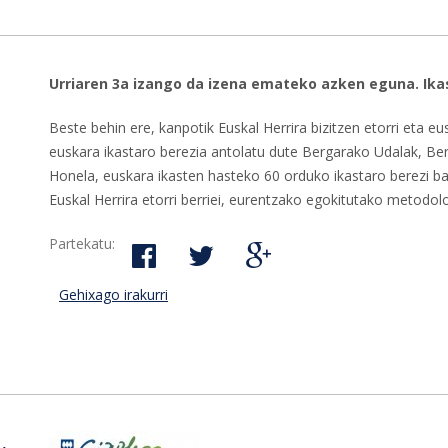
Urriaren 3a izango da izena emateko azken eguna. Ikas
Beste behin ere, kanpotik Euskal Herrira bizitzen etorri eta e
euskara ikastaro berezia antolatu dute Bergarako Udalak, Be
Honela, euskara ikasten hasteko 60 orduko ikastaro berezi ba
Euskal Herrira etorri berriei, eurentzako egokitutako metodolog
Partekatu:
Gehixago irakurri
Irekita Bergarako Udal Euskaltegian etorki
buruz