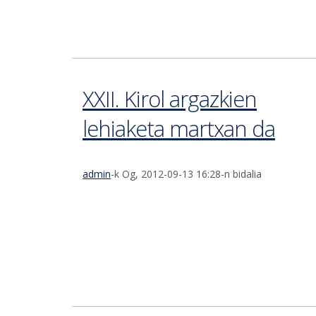
XXII. Kirol argazkien
lehiaketa martxan da
admin
-k Og, 2012-09-13 16:28-n bidalia