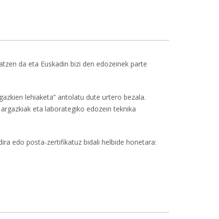
raldi berria-ri buruz
atzen da eta Euskadin bizi den edozeinek parte
gazkien lehiaketa” antolatu dute urtero bezala.
o argazkiak eta laborategiko edozein teknika
ra edo posta-zertifikatuz bidali helbide honetara:
i buruz