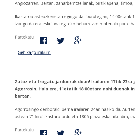
Angiozarren. Bertan, zaharberritze lanak, birziklapena, fimoa,
Ikastaroa asteazkenetan egingo da liburutegian, 14:00etatik 1
izango da eta eskulana egiteko beharrezko materiala parte har
Partekatu:
Gehixago irakurri
Eskulan ikastaroa hasiko da urriaren 3an An
Zatoz eta frogatu jarduerak doan! Irailaren 17tik 23ra 
Agorrosin. Hala ere, 11etatik 18:00etara nahi duenak 
bertan.
Agorrosingo denboraldi berria irailaren 24an hasiko da. Aurten,
astean 71 kirol ikastaro ordu eta 1806 plaza eskainiko dira, 
Partekatu: