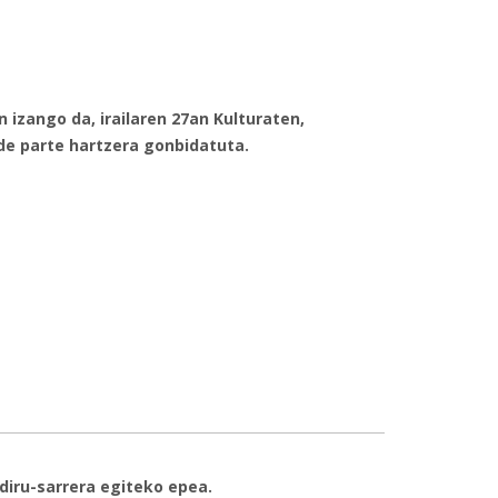
 izango da, irailaren 27an Kulturaten,
ude parte hartzera gonbidatuta.
 eta Garapen Ekonomikoa landuko dituzte Gipuzkoako
z
diru-sarrera egiteko epea.