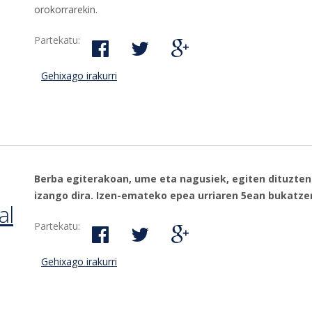
orokorrarekin.
Partekatu:
Gehixago irakurri
Bergarako Udal Gobernuak bat egingo du ira
grebarekin-ri buruz
Berba egiterakoan, ume eta nagusiek, egiten dituzten
izango dira. Izen-emateko epea urriaren 5ean bukatze
al
Partekatu:
Gehixago irakurri
Bertako euskara lantzeko ikastaroak egingo