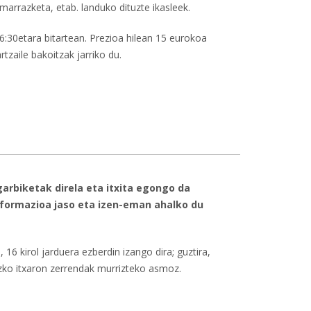
 marrazketa, etab. landuko dituzte ikasleek.
6:30etara bitartean. Prezioa hilean 15 eurokoa
tzaile bakoitzak jarriko du.
giozarren-ri buruz
garbiketak direla eta itxita egongo da
informazioa jaso eta izen-eman ahalko du
 16 kirol jarduera ezberdin izango dira; guztira,
iazko itxaron zerrendak murrizteko asmoz.