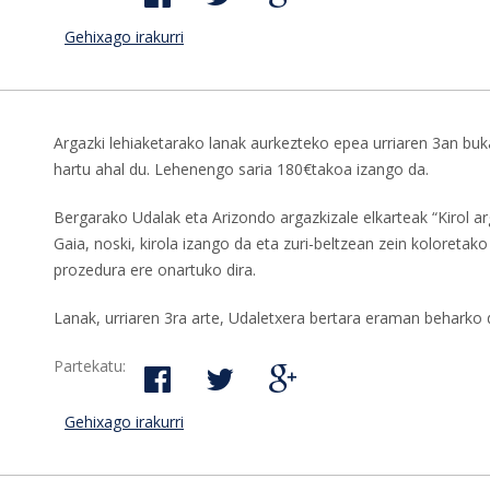
Gehixago irakurri
Irailaren 24an hasiko da Agorroasingo denbo
Argazki lehiaketarako lanak aurkezteko epea urriaren 3an buk
hartu ahal du. Lehenengo saria 180€takoa izango da.
Bergarako Udalak eta Arizondo argazkizale elkarteak “Kirol ar
Gaia, noski, kirola izango da eta zuri-beltzean zein koloretak
prozedura ere onartuko dira.
Lanak, urriaren 3ra arte, Udaletxera bertara eraman beharko di
Partekatu:
Gehixago irakurri
XXII. Kirol argazkien lehiaketa martxan da-r