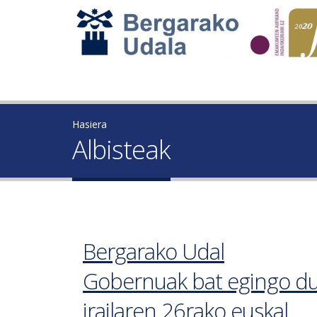
Hasiera
Albisteak
Bergarako Udal
Gobernuak bat egingo d
irailaren 26rako euskal