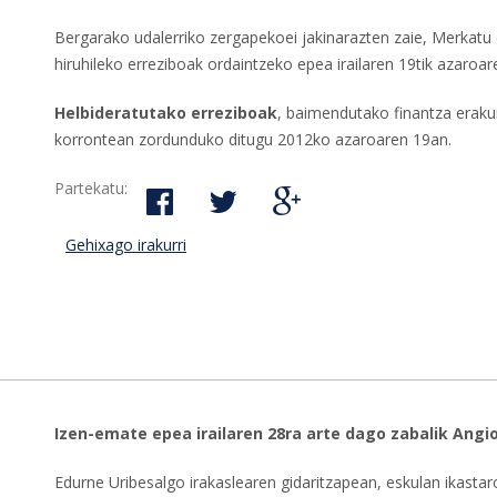
Bergarako udalerriko zergapekoei jakinarazten zaie, Merkatu
hiruhileko erreziboak ordaintzeko epea irailaren 19tik azaroar
Helbideratutako erreziboak
, baimendutako finantza erak
korrontean zordunduko ditugu 2012ko azaroaren 19an.
Partekatu:
Gehixago irakurri
Merkatu eta Merkatu Txikia tasen 2012ko h
azaroaren 19an bukatzen da-ri buruz
Izen-emate epea irailaren 28ra arte dago zabalik Angio
Edurne Uribesalgo irakaslearen gidaritzapean, eskulan ikastar