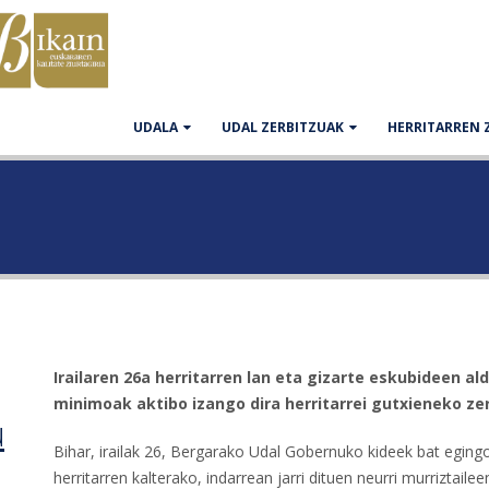
UDALA
UDAL ZERBITZUAK
HERRITARREN 
Irailaren 26a herritarren lan eta gizarte eskubideen a
minimoak aktibo izango dira herritarrei gutxieneko z
u
Bihar, irailak 26, Bergarako Udal Gobernuko kideek bat egin
herritarren kalterako, indarrean jarri dituen neurri murriztaile