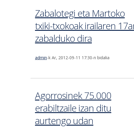
Zabalotegi eta Martoko
txiki-txokoak irailaren 17
zabalduko dira
admin
-k Ar, 2012-09-11 17:30-n bidalia
Agorrosinek 75.000
erabiltzaile izan ditu
aurtengo udan