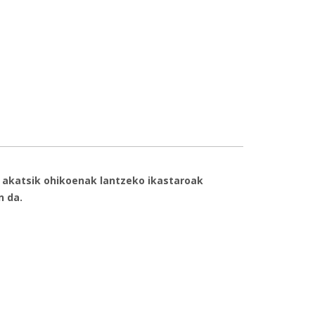
ilaren 26rako euskal sindikatuek deitutako
 akatsik ohikoenak lantzeko ikastaroak
n da.
 dira Udal Euskaltegian-ri buruz