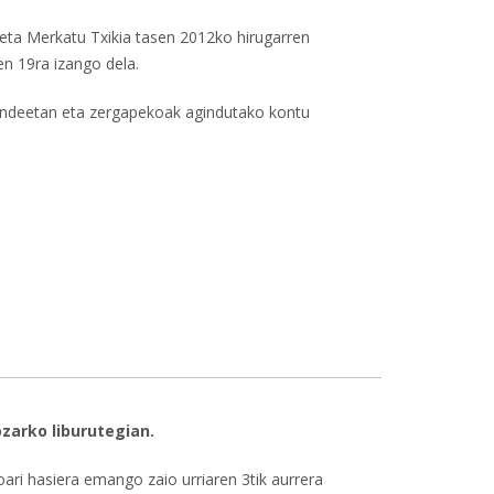
 eta Merkatu Txikia tasen 2012ko hirugarren
en 19ra izango dela.
undeetan eta zergapekoak agindutako kontu
irugarren hiruhileko erreziboak ordaintzeko epea
zarko liburutegian.
oari hasiera emango zaio urriaren 3tik aurrera