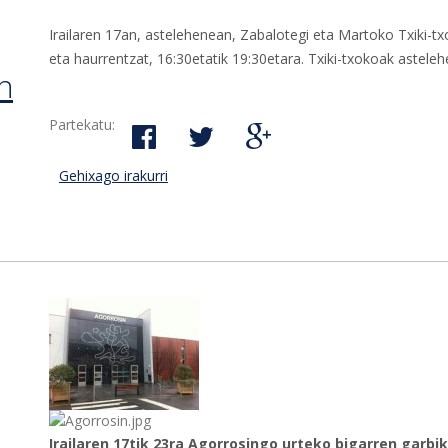
Irailaren 17an, astelehenean, Zabalotegi eta Martoko Txiki-t
eta haurrentzat, 16:30etatik 19:30etara. Txiki-txokoak astelehe
an
Partekatu:
Gehixago irakurri
Zabalotegi eta Martoko txiki-txokoak iraila
Irailaren 17tik 23ra Agorrosingo urteko bigarren garbik