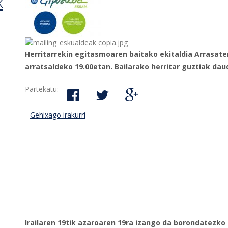
k
Herritarrekin egitasmoaren baitako ekitaldia Arrasaten
arratsaldeko 19.00etan. Bailarako herritar guztiak da
Partekatu:
Gehixago irakurri
Debagoieneko herritarrek Gizarte Politika
Foru Aldundiko ordezkariekin batera-ri buru
Irailaren 19tik azaroaren 19ra izango da borondatezko 