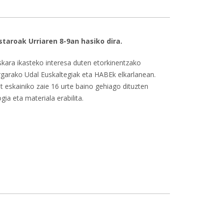
taroak Urriaren 8-9an hasiko dira.
uskara ikasteko interesa duten etorkinentzako
rgarako Udal Euskaltegiak eta HABEk elkarlanean.
t eskainiko zaie 16 urte baino gehiago dituzten
ia eta materiala erabilita.
nentzako euskara ikastaroetan izena emateko epea-ri