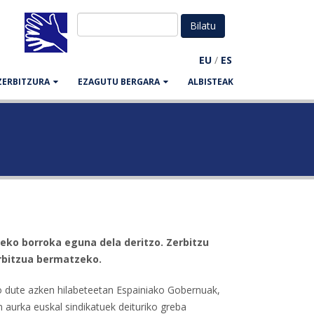
EU
/
ES
ZERBITZURA
EZAGUTU BERGARA
ALBISTEAK
ldeko borroka eguna dela deritzo. Zerbitzu
erbitzua bermatzeko.
go dute azken hilabeteetan Espainiako Gobernuak,
en aurka euskal sindikatuek deituriko greba