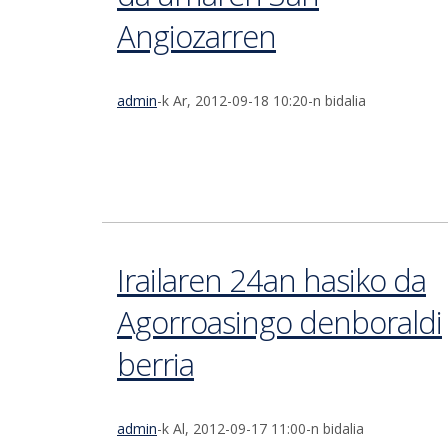
Angiozarren
admin
-k Ar, 2012-09-18 10:20-n bidalia
Irailaren 24an hasiko da
Agorroasingo denboraldi
berria
admin
-k Al, 2012-09-17 11:00-n bidalia