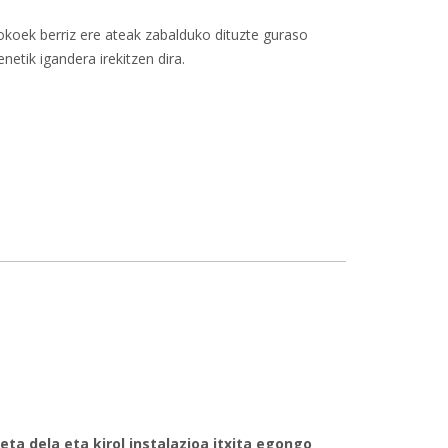
xokoek berriz ere ateak zabalduko dituzte guraso
netik igandera irekitzen dira.
ren 17an zabalduko dira-ri buruz
eta dela eta kirol instalazioa itxita egongo