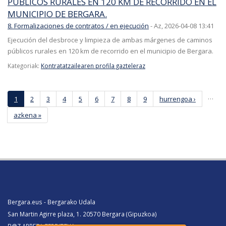
PÚBLICOS RURALES EN 120 KM DE RECORRIDO EN EL
MUNICIPIO DE BERGARA.
8. Formalizaciones de contratos / en ejecución
-
Az, 2026-04-08 13:41
Ejecución del desbroce y limpieza de ambas márgenes de caminos
públicos rurales en 120 km de recorrido en el municipio de Bergara.
Kategoriak:
Kontratatzailearen profila gazteleraz
Orriak
…
1
2
3
4
5
6
7
8
9
hurrengoa ›
azkena »
Bergara.eus - Bergarako Udala
San Martin Agirre plaza, 1. 20570 Bergara (Gipuzkoa)