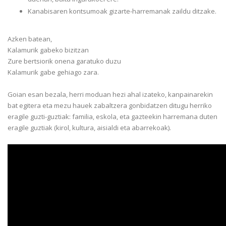
Kanabisaren kontsumoak gizarte-harremanak zaildu ditzake.
Azken batean,
Kalamurik gabeko bizitzan
Zure bertsiorik onena garatuko duzu
Kalamurik gabe gehiago zara.
Goian esan bezala, herri moduan hezi ahal izateko, kanpainarekin
bat egitera eta mezu hauek zabaltzera gonbidatzen ditugu herriko
eragile guzti-guztiak: familia, eskola, eta gazteekin harremana duten
eragile guztiak (kirol, kultura, aisialdi eta abarrekoak).