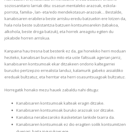
soziosanitario larriak ditu: osasun mentaleko arazoak, eskola-
porrota, familia-, lan- eta/edo mendekotasun-arazoak… Bestalde,
kanabisaren erabilera beste arrisku-eredu batzuekin ere lotzen da,
hala nola beste substantzia batzuen kontsumoarekin (tabakoa,
alkohola, beste droga batzuk), eta horrek areagotu egiten du
jokabide horren arriskua.
Kanpaina hau tresna bat besterik ez da, gai honekiko herri moduan
hezteko, kanabisari buruzko mito eta uste faltsuak agerian jarriz,
kanabisaren kontsumoak ekar ditzakeen ondorio kaltegarriei
buruzko pertzepzio errealista landuz, kalamurik gabeko aisialdiko
ereduak bultzatuz, eta herritar eta herri osasuntsuagoak bultzatuz.
Horregatik honako mezu hauek zabaldu nahi ditugu:
Kanabisaren kontsumoak kalteak eragin ditzake.
Kanabisaren kontsumoak buruko arazoak sor ditzake.
Kanabisa nerabezaroko ikasketetan lankide txarra da.
Kanabisaren kontsumoak ez dio eragiten soilik kontsumitzen
duenari, baita ingurukoei ere.