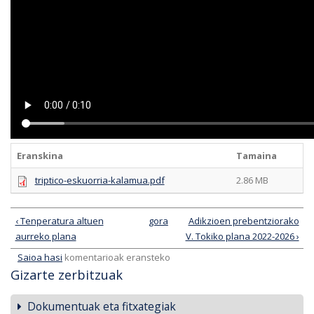
Eranskina
Tamaina
triptico-eskuorria-kalamua.pdf
2.86 MB
‹ Tenperatura altuen
gora
Adikzioen prebentziorako
aurreko plana
V. Tokiko plana 2022-2026 ›
Saioa hasi
komentarioak eransteko
Gizarte zerbitzuak
Dokumentuak eta fitxategiak