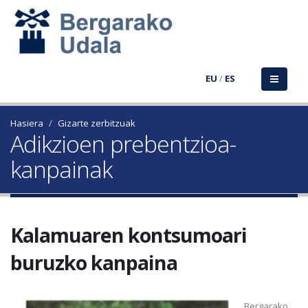
EU
/
ES
Hasiera
Gizarte zerbitzuak
Adikzioen prebentzioa-
kanpainak
Kalamuaren kontsumoari
buruzko kanpaina
Bergarako