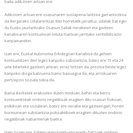
baita adikzioen arloan ere.
Adikzioen arloan ere osasunaren sustapena lantzea garrantzizkoa
da Bergarako Udalarentzat. Ildo horretatik jarraituz, udalak bat egin
du Eusko Jaurlaritzako Osasun Sailak nerabeen eta gazteen
kanabisaren kontsumoari lotuta martxan jarritako sentsibilizazio-
kanpainarekin.
Izan ere, Euskal Autonomia Erkidegoan kanabisa da gehien
kontsumitzen den legez kanpoko substantzia, batez ere 15 eta 24
urte bitarteko gazteen artean; erraz lortzen da, prezioa beste legez
kanpoko droga batzuena baino baxuagoa da, eta arriskuaren
pertzepzio soziala txikia da.
Baina ikerketek erakusten duten moduan, behin eta berriz
kontsumitzeak ondorio negatiboak eragiten ditu osasun fisikoan,
psikikoan eta sozialean, batez ere nerabe eta gazteengan, horien
burmuinean substantzia psikoaktiboek eragiten dituzten ondorio
negatiboak nabarmenak baitira.
Hain zuzen ere, kalamuaren kontsumo-eredu batzuek ondorio