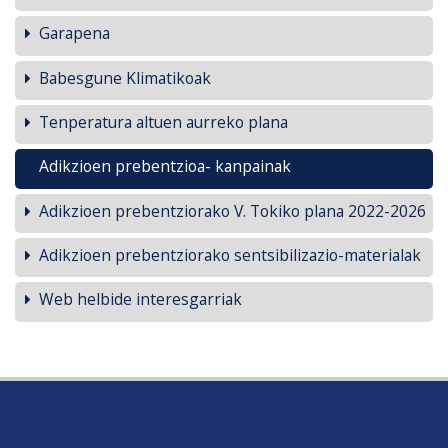
Garapena
Babesgune Klimatikoak
Tenperatura altuen aurreko plana
Adikzioen prebentzioa- kanpainak
Adikzioen prebentziorako V. Tokiko plana 2022-2026
Adikzioen prebentziorako sentsibilizazio-materialak
Web helbide interesgarriak