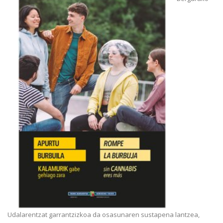
Udalarentzat garrantzizkoa da osasunaren sustapena lantzea,