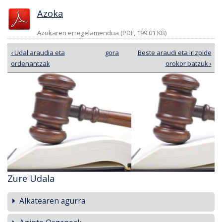
Azoka
Azokaren erregelamendua (PDF, 199.01 KB)
‹ Udal araudia eta
gora
Beste araudi eta irizpide
ordenantzak
orokor batzuk ›
Zure Udala
Alkatearen agurra