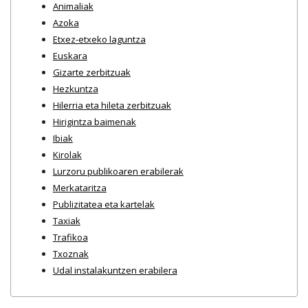
Animaliak
Azoka
Etxez-etxeko laguntza
Euskara
Gizarte zerbitzuak
Hezkuntza
Hilerria eta hileta zerbitzuak
Hirigintza baimenak
Ibiak
Kirolak
Lurzoru publikoaren erabilerak
Merkataritza
Publizitatea eta kartelak
Taxiak
Trafikoa
Txoznak
Udal instalakuntzen erabilera