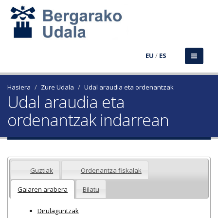
EU
/
ES
Hasiera
Zure Udala
Udal araudia eta ordenantzak
Udal araudia eta
ordenantzak indarrean
Guztiak
Ordenantza fiskalak
Gaiaren arabera
Bilatu
Dirulaguntzak