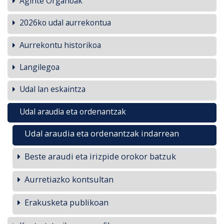
Aginte Organoak
2026ko udal aurrekontua
Aurrekontu historikoa
Langilegoa
Udal lan eskaintza
Udal araudia eta ordenantzak
Udal araudia eta ordenantzak indarrean
Beste araudi eta irizpide orokor batzuk
Aurretiazko kontsultan
Erakusketa publikoan