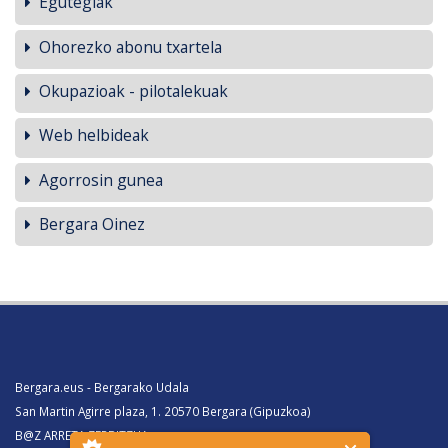
Egutegiak
Ohorezko abonu txartela
Okupazioak - pilotalekuak
Web helbideak
Agorrosin gunea
Bergara Oinez
Bergara.eus - Bergarako Udala
San Martin Agirre plaza, 1. 20570 Bergara (Gipuzkoa)
B@Z ARRETA ZERBITZUA: