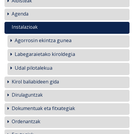
Albisteak
Agenda
Instalazioak
Agorrosin ekintza gunea
Labegaraietako kiroldegia
Udal pilotalekua
Kirol baliabideen gida
Dirulaguntzak
Dokumentuak eta fitxategiak
Ordenantzak