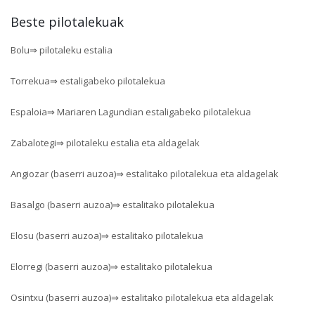
Beste pilotalekuak
Bolu⇒ pilotaleku estalia
Torrekua⇒ estaligabeko pilotalekua
Espaloia⇒ Mariaren Lagundian estaligabeko pilotalekua
Zabalotegi⇒ pilotaleku estalia eta aldagelak
Angiozar (baserri auzoa)⇒ estalitako pilotalekua eta aldagelak
Basalgo (baserri auzoa)⇒ estalitako pilotalekua
Elosu (baserri auzoa)⇒ estalitako pilotalekua
Elorregi (baserri auzoa)⇒ estalitako pilotalekua
Osintxu (baserri auzoa)⇒ estalitako pilotalekua eta aldagelak