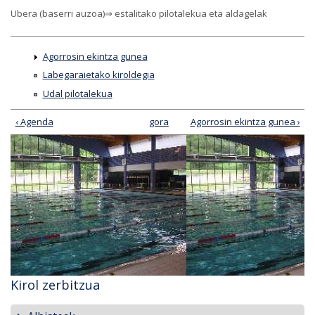
Ubera (baserri auzoa)⇒ estalitako pilotalekua eta aldagelak
Agorrosin ekintza gunea
Labegaraietako kiroldegia
Udal pilotalekua
‹ Agenda
gora
Agorrosin ekintza gunea ›
Kirol zerbitzua