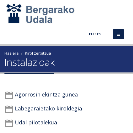
EU
/
ES
Hasiera
Kirol zerbitzua
Instalazioak
Agorrosin ekintza gunea
Labegaraietako kiroldegia
Udal pilotalekua