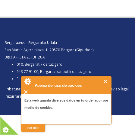
Bergara.eus - Bergarako Udala
San Martin Agirre plaza, 1. 20570 Bergara (Gipuzkoa)
B@Z ARRETA ZERBITZUA:
010, Bergaratik deituz gero
943 77 91 00, Bergaraz kanpotik deituz gero
Faxa 943 77 91 63
Acerca del uso de cookies
Pribatutasun politika eta lege oharra
/
Política de privacidad y aviso legal
Iruzurraren Aurkako Politika
/
Política Antifraude
Esta web guarda diversos datos en tu ordenador por
medio de cookies.
-
leer más