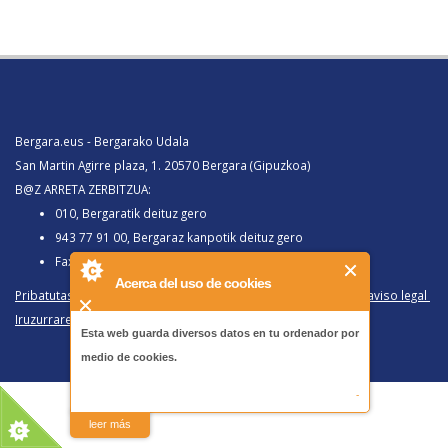
Bergara.eus - Bergarako Udala
San Martin Agirre plaza, 1. 20570 Bergara (Gipuzkoa)
B@Z ARRETA ZERBITZUA:
010, Bergaratik deituz gero
943 77 91 00, Bergaraz kanpotik deituz gero
Faxa 943 77 91 63
Acerca del uso de cookies
Pribatutasun politika eta lege oharra
/
Política de privacidad y aviso legal
Iruzurraren Aurkako Politika
/
Política Antifraude
Esta web guarda diversos datos en tu ordenador por
medio de cookies.
-
leer más