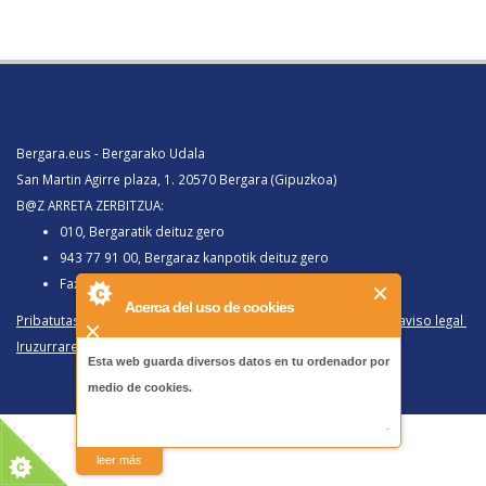
Bergara.eus - Bergarako Udala
San Martin Agirre plaza, 1. 20570 Bergara (Gipuzkoa)
B@Z ARRETA ZERBITZUA:
010, Bergaratik deituz gero
943 77 91 00, Bergaraz kanpotik deituz gero
Faxa 943 77 91 63
Acerca del uso de cookies
Pribatutasun politika eta lege oharra
/
Política de privacidad y aviso legal
Iruzurraren Aurkako Politika
/
Política Antifraude
Esta web guarda diversos datos en tu ordenador por
medio de cookies.
-
leer más