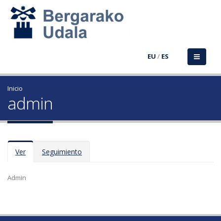
EU
/
ES
Inicio
admin
Solapas principales
Ver
(solapa
Seguimiento
activa)
Admin