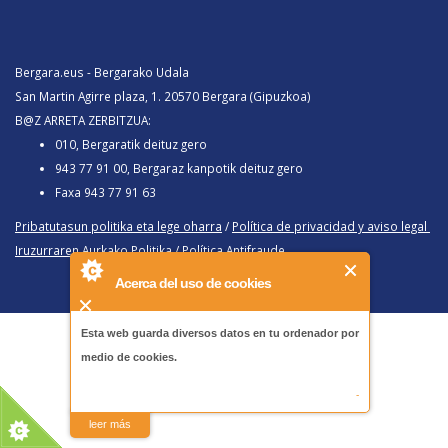
Bergara.eus - Bergarako Udala
San Martin Agirre plaza, 1. 20570 Bergara (Gipuzkoa)
B@Z ARRETA ZERBITZUA:
010, Bergaratik deituz gero
943 77 91 00, Bergaraz kanpotik deituz gero
Faxa 943 77 91 63
Pribatutasun politika eta lege oharra
/
Política de privacidad y aviso legal
Iruzurraren Aurkako Politika
/
Política Antifraude
Acerca del uso de cookies
Esta web guarda diversos datos en tu ordenador por
medio de cookies.
-
leer más