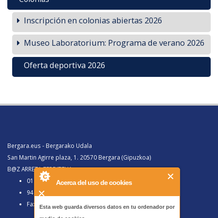
Inscripción en colonias abiertas 2026
Museo Laboratorium: Programa de verano 2026
Oferta deportiva 2026
Bergara.eus - Bergarako Udala
San Martin Agirre plaza, 1. 20570 Bergara (Gipuzkoa)
B@Z ARRETA ZERBITZUA:
010, Bergaratik deituz gero
Acerca del uso de cookies
943 77 91 00, Bergaraz kanpotik deituz gero
Faxa 943 77 91 63
Esta web guarda diversos datos en tu ordenador por