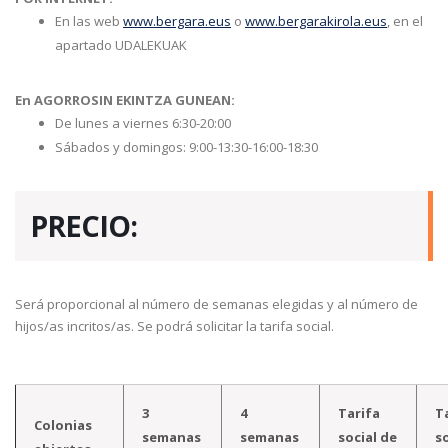
En las web
www.bergara.eus
o
www.bergarakirola.eus
, en el
apartado UDALEKUAK
En AGORROSIN EKINTZA GUNEAN:
De lunes a viernes 6:30-20:00
Sábados y domingos: 9:00-13:30-16:00-18:30
PRECIO:
Será proporcional al número de semanas elegidas y al número de
hijos/as incritos/as. Se podrá solicitar la tarifa social.
3
4
Tarifa
T
Colonias
semanas
semanas
social de
s