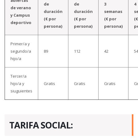
abiertas
de
de
3
4
de verano
duración
duración
semanas
s
y Campus
(€ por
(€ por
(€ por
(
deportivo
persona)
persona)
persona)
p
Primer/a y
segundo/a
89
112
42
5
hijo/a
Tercer/a
hijo/a y
Gratis
Gratis
Gratis
Gr
siuguientes
TARIFA SOCIAL: