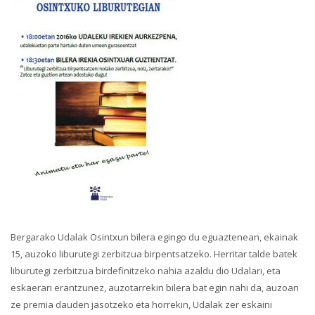
Bergarako Udalak Osintxun bilera egingo du eguaztenean, ekainak
15, auzoko liburutegi zerbitzua birpentsatzeko. Herritar talde batek
liburutegi zerbitzua birdefinitzeko nahia azaldu dio Udalari, eta
eskaerari erantzunez, auzotarrekin bilera bat egin nahi da, auzoan
ze premia dauden jasotzeko eta horrekin, Udalak zer eskaini