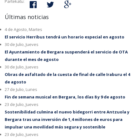
Partekatu:
Últimas noticias
4 de Agosto, Martes
El servicio Herribus tendrá un horario especial en agosto
30 de Julio, Jueves
El Ayuntamiento de Bergara suspenderá el servicio de OTA
durante el mes de agosto
30 de Julio, Jueves
Obras de asfaltado de la cuesta de final de calle Iraburu el 4
de agosto
27 de Julio, Lunes
Fin de semana musical en Bergara, los días 8 y 9 de agosto
23 de Julio, Jueves
Sostenibilidad culmina el nuevo bidegorri entre Antzuola y
Bergara tras una inversión de 1,4 millones de euros para
impulsar una movilidad más segura y sostenible
23 de Julio, Jueves