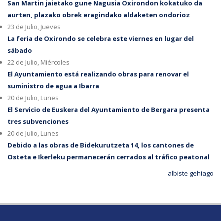
San Martin jaietako gune Nagusia Oxirondon kokatuko da
aurten, plazako obrek eragindako aldaketen ondorioz
23 de Julio, Jueves
La feria de Oxirondo se celebra este viernes en lugar del
sábado
22 de Julio, Miércoles
El Ayuntamiento está realizando obras para renovar el
suministro de agua a Ibarra
20 de Julio, Lunes
El Servicio de Euskera del Ayuntamiento de Bergara presenta
tres subvenciones
20 de Julio, Lunes
Debido a las obras de Bidekurutzeta 14, los cantones de
Osteta e Ikerleku permanecerán cerrados al tráfico peatonal
albiste gehiago