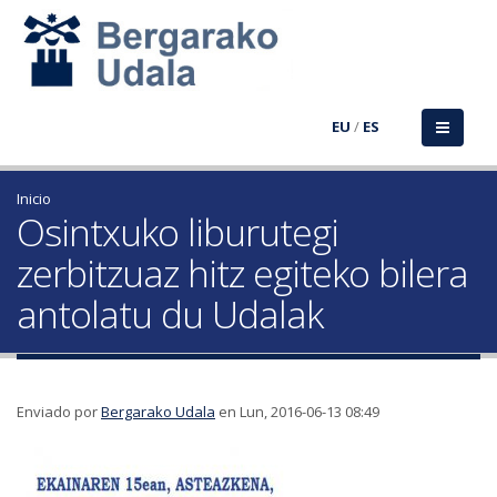
EU
/
ES
Inicio
Osintxuko liburutegi
zerbitzuaz hitz egiteko bilera
antolatu du Udalak
Enviado por
Bergarako Udala
en Lun, 2016-06-13 08:49