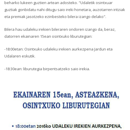
beharko lukeen guztien artean adosteko. "Udaletik osintxuar
guztiak gonbidatu nahi ditugu saio ireki honetara, auzotarren iritziak
eta premiak jasotzeko ezinbesteko bilera izango delako".
Bilera hau udaleku irekien bileraren ondoren izango da, beraz,
datorren ekainaren 15ean osintxuko liburutegian:
-18:00etan: Osintxuko udaleku irekien aurkezpena Jardun eta
Udalaren eskutik.
-18:30ean: liburutegia birpentsatzeko saio irekia.