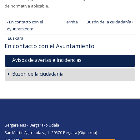
de normativa aplicable.
‹ En contacto con el
arriba
Buzón de la ciudadanía ›
Ayuntamiento
Euskara
En contacto con el Ayuntamiento
Avisos de averías e incidencias
Buzón de la ciudadanía
Bergara.eus - Bergarako Udala
San Martin Agirre plaza, 1. 20570 Bergara (Gipuzkoa)
B@Z ARRETA ZERBITZUA: