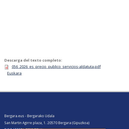
Descarga del texto completo:
056_2026_es_precio_publico_servicios-aldatuta.pdf
Euskara
Bergara.eus - Bergarako Udala
San Martin Agirre plaza, 1. 20570 Bergara (Gipuzkoa)