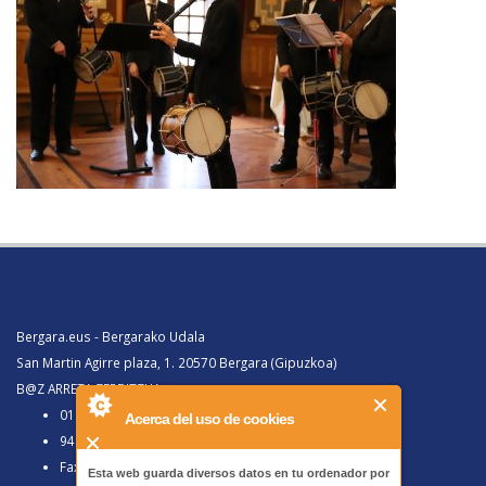
Bergara.eus - Bergarako Udala
San Martin Agirre plaza, 1. 20570 Bergara (Gipuzkoa)
B@Z ARRETA ZERBITZUA:
010, Bergaratik deituz gero
Acerca del uso de cookies
943 77 91 00, Bergaraz kanpotik deituz gero
Faxa 943 77 91 63
Esta web guarda diversos datos en tu ordenador por