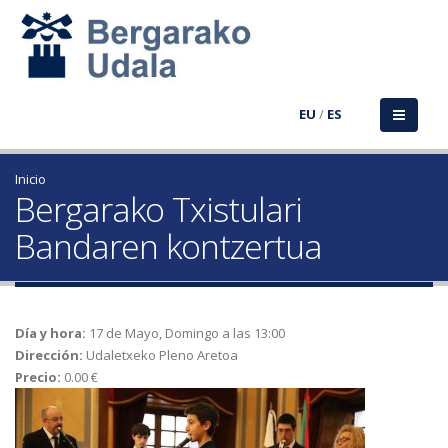
EU
/
ES
Inicio
Bergarako Txistulari
Bandaren kontzertua
Día y hora:
17 de Mayo, Domingo a las 13:00
Dirección:
Udaletxeko Pleno Aretoa
Precio:
0.00 €