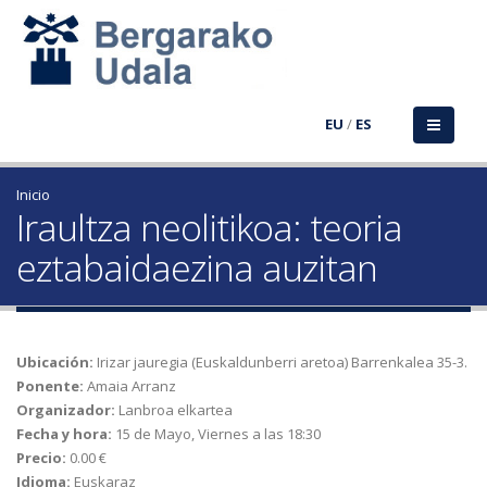
EU
/
ES
Inicio
Iraultza neolitikoa: teoria
eztabaidaezina auzitan
Ubicación:
Irizar jauregia (Euskaldunberri aretoa) Barrenkalea 35-3.
Ponente:
Amaia Arranz
Organizador:
Lanbroa elkartea
Fecha y hora:
15 de Mayo, Viernes a las 18:30
Precio:
0.00 €
Idioma:
Euskaraz