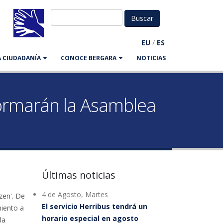
EU
/
ES
LA CIUDADANÍA
CONOCE BERGARA
NOTICIAS
formarán la Asamblea
Últimas noticias
4 de Agosto, Martes
zen'. De
El servicio Herribus tendrá un
miento a
horario especial en agosto
la