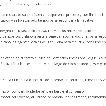
énero, edad y origen, entre otras.
 han mostrado su interés en participar en el proceso y que finalmente
vitación y se han tomado tiempo para responder a la negativa.
ergirá en su fase deliberativa. Las y los 50 miembros recibirán
no de expertos y elaborarán una serie de recomendaciones para resp
 a cabo los agentes locales del Alto Deba para reducir el consumo en
de otoño en el centro público de Formación Profesional Miguel Altu
inalizarán a las 18:30 horas y, a lo largo de cinco sesiones, este gru
samblea Ciudadana dispondrá de información detallada, relevante y v
eflexión compartida (deliberar) para buscar el consenso.
romotor del proceso, al Órgano de Mando, los resultados, recomenda