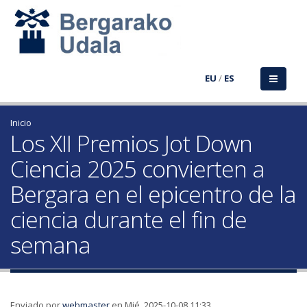
EU
/
ES
Inicio
Los XII Premios Jot Down
Ciencia 2025 convierten a
Bergara en el epicentro de la
ciencia durante el fin de
semana
Enviado por
webmaster
en Mié, 2025-10-08 11:33