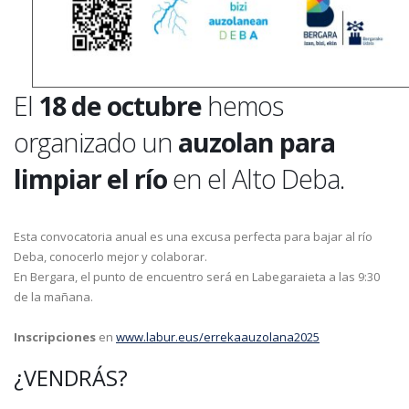
El
18 de octubre
hemos
organizado un
auzolan
para
limpiar el río
en el Alto Deba.
Esta convocatoria anual es una excusa perfecta para bajar al río
Deba, conocerlo mejor y colaborar.
En Bergara, el punto de encuentro será en Labegaraieta a las 9:30
de la mañana.
Inscripciones
en
www.labur.eus/errekaauzolana2025
¿VENDRÁS?