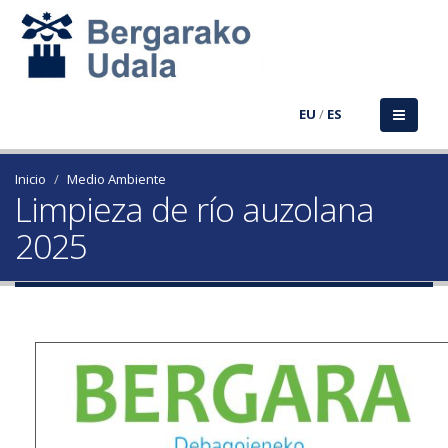
EU
/
ES
Inicio
Medio Ambiente
Limpieza de río auzolana
2025