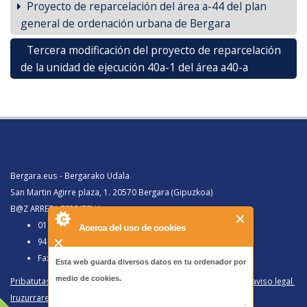
Proyecto de reparcelación del área a-44 del plan
general de ordenación urbana de Bergara
Tercera modificación del proyecto de reparcelación
de la unidad de ejecución 40a-1 del área a40-a
Bergara.eus - Bergarako Udala
San Martin Agirre plaza, 1. 20570 Bergara (Gipuzkoa)
B@Z ARRETA ZERBITZUA:
010, Bergaratik deituz gero
Acerca del uso de cookies
943 77 91 00, Bergaraz kanpotik deituz gero
Faxa 943 77 91 63
Esta web guarda diversos datos en tu ordenador por
medio de cookies.
Pribatutasun politika eta lege oharra
/
Política de privacidad y aviso legal
Iruzurraren Aurkako Politika
/
Política Antifraude
-