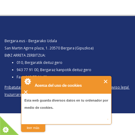
Bergara.eus - Bergarako Udala
San Martin Agirre plaza, 1. 20570 Bergara (Gipuzkoa)
B@Z ARRETA ZERBITZUA:
010, Bergaratik deituz gero
943 77 91 00, Bergaraz kanpotik deituz gero
Faxa 943 77 91 63
Acerca del uso de cookies
Pribatutasun politika eta lege oharra
/
Política de privacidad y aviso legal
Iruzurraren Aurkako Politika
/
Política Antifraude
Esta web guarda diversos datos en tu ordenador por
medio de cookies.
-
leer más