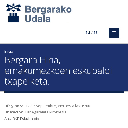
EU
/
ES
Inicio
Bergara Hiria,
emakumezkoen eskubaloi
txapelketa.
Día y hora:
12 de Septiembre, Viernes a las 19:00
Ubicación:
Labegaraieta kiroldegia
Ant.: BKE Eskubaloia