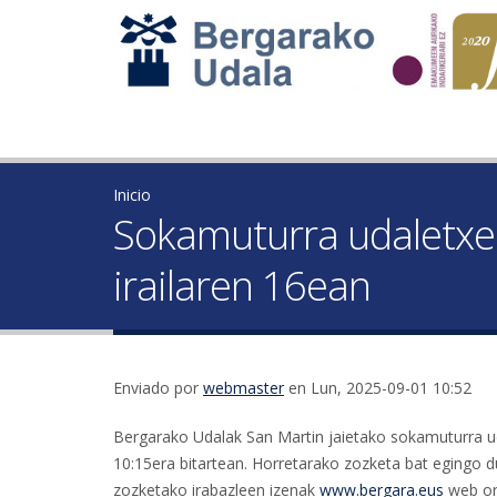
Inicio
Sokamuturra udaletxek
irailaren 16ean
Enviado por
webmaster
en Lun, 2025-09-01 10:52
Bergarako Udalak San Martin jaietako sokamuturra uda
10:15era bitartean. Horretarako zozketa bat egingo d
zozketako irabazleen izenak
www.bergara.eus
web orr