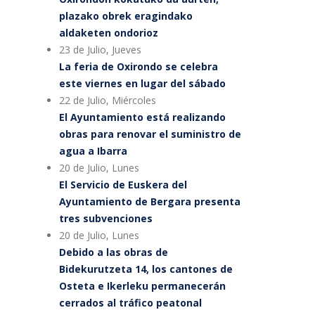
plazako obrek eragindako
aldaketen ondorioz
23 de Julio, Jueves
La feria de Oxirondo se celebra
este viernes en lugar del sábado
22 de Julio, Miércoles
El Ayuntamiento está realizando
obras para renovar el suministro de
agua a Ibarra
20 de Julio, Lunes
El Servicio de Euskera del
Ayuntamiento de Bergara presenta
tres subvenciones
20 de Julio, Lunes
Debido a las obras de
Bidekurutzeta 14, los cantones de
Osteta e Ikerleku permanecerán
cerrados al tráfico peatonal