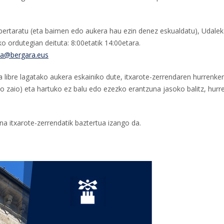
bertaratu (eta baimen edo aukera hau ezin denez eskualdatu), Udale
o ordutegian deituta: 8:00etatik 14:00etara.
ra@bergara.eus
 libre lagatako aukera eskainiko dute, itxarote-zerrendaren hurrenker
uko zaio) eta hartuko ez balu edo ezezko erantzuna jasoko balitz, hurr
 itxarote-zerrendatik baztertua izango da.