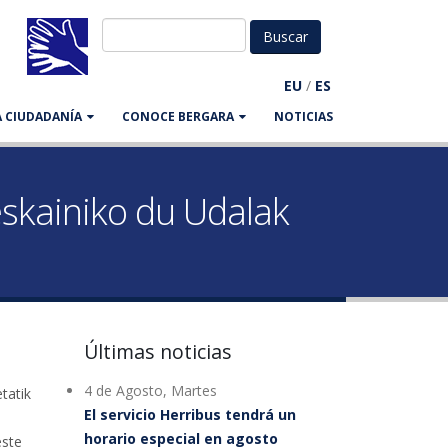
EU
/
ES
LA CIUDADANÍA
CONOCE BERGARA
NOTICIAS
eskainiko du Udalak
Últimas noticias
4 de Agosto, Martes
tatik
El servicio Herribus tendrá un
horario especial en agosto
este