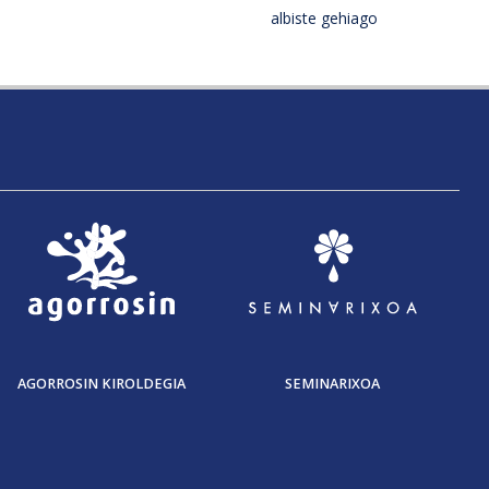
albiste gehiago
AGORROSIN KIROLDEGIA
SEMINARIXOA