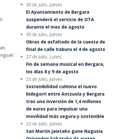
30 de Julio, Jueves
El Ayuntamiento de Bergara
ko
suspenderá el servicio de OTA
durante el mes de agosto
30 de Julio, Jueves
Obras de asfaltado de la cuesta de
an.
final de calle Iraburu el 4 de agosto
engoari
27 de Julio, Lunes
Fin de semana musical en Bergara,
los días 8 y 9 de agosto
23 de Julio, Jueves
Sostenibilidad culmina el nuevo
bidegorri entre Antzuola y Bergara
tras una inversión de 1,4 millones
de euros para impulsar una
movilidad más segura y sostenible
23 de Julio, Jueves
San Martin jaietako gune Nagusia
Oxirondon kokatuko da aurten,