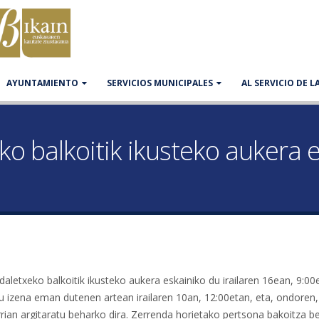
AYUNTAMIENTO
SERVICIOS MUNICIPALES
AL SERVICIO DE 
o balkoitik ikusteko aukera 
letxeko balkoitik ikusteko aukera eskainiko du irailaren 16ean, 9:00e
u izena eman dutenen artean irailaren 10an, 12:00etan, eta, ondoren,
ian argitaratu beharko dira. Zerrenda horietako pertsona bakoitza b