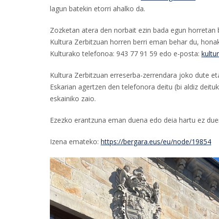
lagun batekin etorri ahalko da.
Zozketan atera den norbait ezin bada egun horretan 
Kultura Zerbitzuan horren berri eman behar du, honak
Kulturako telefonoa: 943 77 91 59 edo e-posta:
kultu
Kultura Zerbitzuan erreserba-zerrendara joko dute eta
Eskarian agertzen den telefonora deitu (bi aldiz deit
eskainiko zaio.
Ezezko erantzuna eman duena edo deia hartu ez duena
Izena emateko:
https://bergara.eus/eu/node/19854