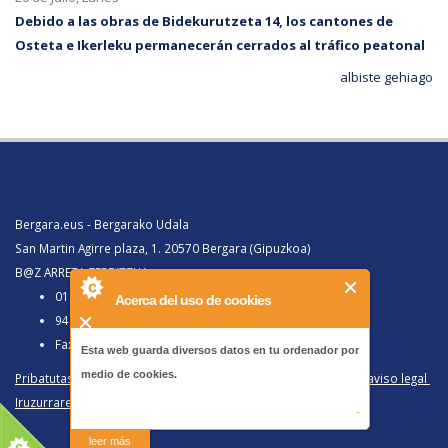
Debido a las obras de Bidekurutzeta 14, los cantones de
Osteta e Ikerleku permanecerán cerrados al tráfico peatonal
albiste gehiago
Bergara.eus - Bergarako Udala
San Martin Agirre plaza, 1. 20570 Bergara (Gipuzkoa)
B@Z ARRETA ZERBITZUA:
010, Bergaratik deituz gero
Acerca del uso de cookies
943 77 91 00, Bergaraz kanpotik deituz gero
Faxa 943 77 91 63
Esta web guarda diversos datos en tu ordenador por
medio de cookies.
Pribatutasun politika eta lege oharra
/
Política de privacidad y aviso legal
Iruzurraren Aurkako Politika
/
Política Antifraude
-
leer más