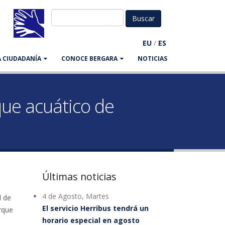
EU
/
ES
LA CIUDADANÍA
CONOCE BERGARA
NOTICIAS
rque acuático de
Últimas noticias
4 de Agosto, Martes
d de
El servicio Herribus tendrá un
arque
horario especial en agosto