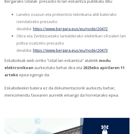
Bergarako Udalak presazko bi lan eskaintza publikatu ditu:
Laneko osasun eta prebentzio teknikaria aldi baterako
izendatzeko presazko
deialdia:
https://www.bergara.eus/eu/node/20472
Obra eta Zerbitzuetako lantalderako elektrikari ofizialen lan
poltsa osatzeko presazko
deialdia:
https://www.bergara.eus/eu/node/20473
Eskabideak web orriko “Udal lan eskaintza” ataletik
modu
elektronikoan
aurkeztuko behar dira eta
2025eko apirilaren 11
arteko
epea egongo da.
Eskabideekin batera ez da dokumentaziorik aurkeztu behar,
merezimendu fasearen aurretik emango da horretarako epea.