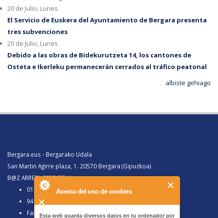
20 de Julio, Lunes
El Servicio de Euskera del Ayuntamiento de Bergara presenta
tres subvenciones
20 de Julio, Lunes
Debido a las obras de Bidekurutzeta 14, los cantones de
Osteta e Ikerleku permanecerán cerrados al tráfico peatonal
albiste gehiago
Bergara.eus - Bergarako Udala
San Martin Agirre plaza, 1. 20570 Bergara (Gipuzkoa)
B@Z ARRETA ZERBITZUA:
010, Bergaratik deituz gero
Acerca del uso de cookies
943 77 91 00, Bergaraz kanpotik deituz gero
Faxa 943 77 91 63
Esta web guarda diversos datos en tu ordenador por