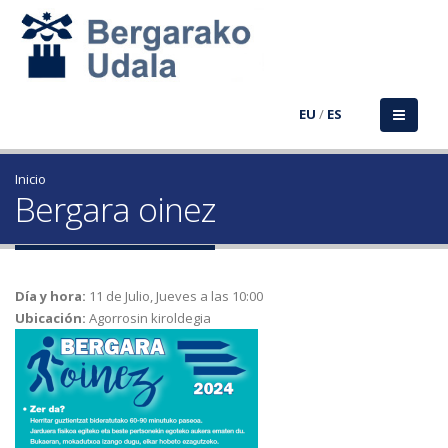
EU
/
ES
Inicio
Bergara oinez
Día y hora:
11 de Julio, Jueves a las 10:00
Ubicación:
Agorrosin kiroldegia