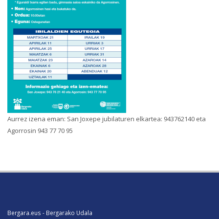
Aurrez izena eman: San Joxepe jubilaturen elkartea: 943762140 eta
Agorrosin 943 77 70 95
Bergara.eus - Bergarako Udala