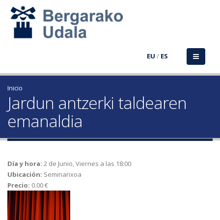
EU
/
ES
Inicio
Jardun antzerki taldearen
emanaldia
Día y hora:
2 de Junio, Viernes a las 18:00
Ubicación:
Seminarixoa
Precio:
0.00 €