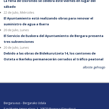
La feria de Oxirondo se celebra este viernes en lugar del
sábado
22 de Julio, Miércoles
El Ayuntamiento está realizando obras para renovar el
suministro de agua a Ibarra
20 de Julio, Lunes
El Servicio de Euskera del Ayuntamiento de Bergara presenta
tres subvenciones
20 de Julio, Lunes
Debido a las obras de Bidekurutzeta 14, los cantones de
Osteta e Ikerleku permanecerán cerrados al tráfico peatonal
albiste gehiago
Bergara.eus - Bergarako Udala
San Martin Agirre plaza, 1. 20570 Bergara (Gipuzkoa)