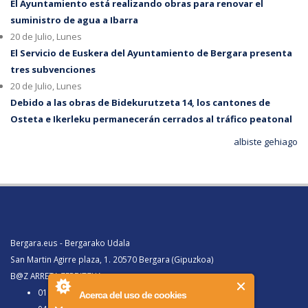
El Ayuntamiento está realizando obras para renovar el
suministro de agua a Ibarra
20 de Julio, Lunes
El Servicio de Euskera del Ayuntamiento de Bergara presenta
tres subvenciones
20 de Julio, Lunes
Debido a las obras de Bidekurutzeta 14, los cantones de
Osteta e Ikerleku permanecerán cerrados al tráfico peatonal
albiste gehiago
Bergara.eus - Bergarako Udala
San Martin Agirre plaza, 1. 20570 Bergara (Gipuzkoa)
B@Z ARRETA ZERBITZUA:
010, Bergaratik deituz gero
Acerca del uso de cookies