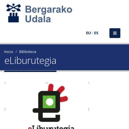
EU
/
ES
Inicio
Biblioteca
eLiburutegia