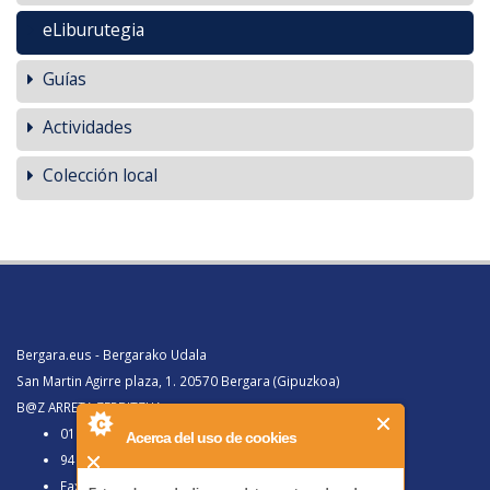
eLiburutegia
Guías
Actividades
Colección local
Bergara.eus - Bergarako Udala
San Martin Agirre plaza, 1. 20570 Bergara (Gipuzkoa)
B@Z ARRETA ZERBITZUA:
010, Bergaratik deituz gero
Acerca del uso de cookies
943 77 91 00, Bergaraz kanpotik deituz gero
Faxa 943 77 91 63