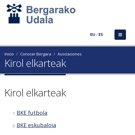
EU
/
ES
Inicio
Conocer Bergara
Asociaciones
Kirol elkarteak
Kirol elkarteak
BKE futbola
BKE eskubaloia