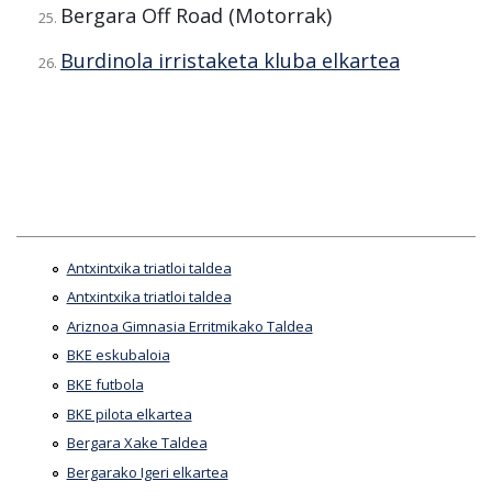
Bergara Off Road (Motorrak)
Burdinola irristaketa kluba elkartea
Antxintxika triatloi taldea
Antxintxika triatloi taldea
Ariznoa Gimnasia Erritmikako Taldea
BKE eskubaloia
BKE futbola
BKE pilota elkartea
Bergara Xake Taldea
Bergarako Igeri elkartea