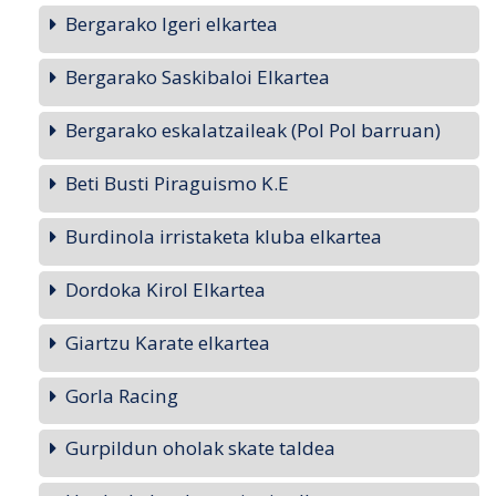
Bergarako Igeri elkartea
Bergarako Saskibaloi Elkartea
Bergarako eskalatzaileak (Pol Pol barruan)
Beti Busti Piraguismo K.E
Burdinola irristaketa kluba elkartea
Dordoka Kirol Elkartea
Giartzu Karate elkartea
Gorla Racing
Gurpildun oholak skate taldea