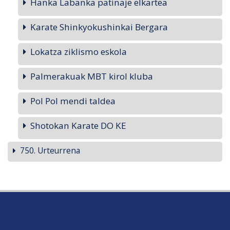
Hanka Labanka patinaje elkartea
Karate Shinkyokushinkai Bergara
Lokatza ziklismo eskola
Palmerakuak MBT kirol kluba
Pol Pol mendi taldea
Shotokan Karate DO KE
750. Urteurrena