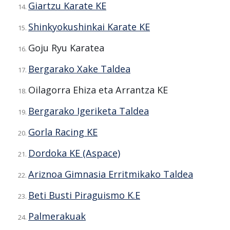
Giartzu Karate KE
Shinkyokushinkai Karate KE
Goju Ryu Karatea
Bergarako Xake Taldea
Oilagorra Ehiza eta Arrantza KE
Bergarako Igeriketa Taldea
Gorla Racing KE
Dordoka KE (Aspace)
Ariznoa Gimnasia Erritmikako Taldea
Beti Busti Piraguismo K.E
Palmerakuak