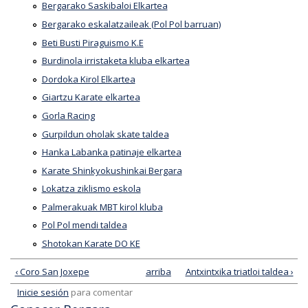
Bergarako Saskibaloi Elkartea
Bergarako eskalatzaileak (Pol Pol barruan)
Beti Busti Piraguismo K.E
Burdinola irristaketa kluba elkartea
Dordoka Kirol Elkartea
Giartzu Karate elkartea
Gorla Racing
Gurpildun oholak skate taldea
Hanka Labanka patinaje elkartea
Karate Shinkyokushinkai Bergara
Lokatza ziklismo eskola
Palmerakuak MBT kirol kluba
Pol Pol mendi taldea
Shotokan Karate DO KE
‹ Coro San Joxepe
arriba
Antxintxika triatloi taldea ›
Inicie sesión
para comentar