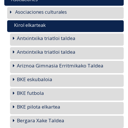
Asociaciones culturales
Kirol elkarteak
Antxintxika triatloi taldea
Antxintxika triatloi taldea
Ariznoa Gimnasia Erritmikako Taldea
BKE eskubaloia
BKE futbola
BKE pilota elkartea
Bergara Xake Taldea