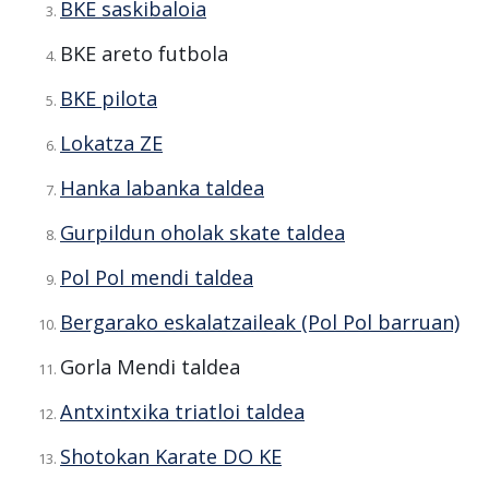
BKE saskibaloia
BKE areto futbola
BKE pilota
Lokatza ZE
Hanka labanka taldea
Gurpildun oholak skate taldea
Pol Pol mendi taldea
Bergarako eskalatzaileak (Pol Pol barruan)
Gorla Mendi taldea
Antxintxika triatloi taldea
Shotokan Karate DO KE