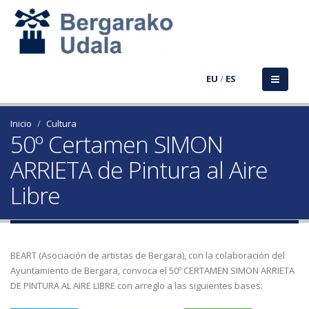
EU
/
ES
Inicio
Cultura
50º Certamen SIMON
ARRIETA de Pintura al Aire
Libre
BEART (Asociación de artistas de Bergara), con la colaboración del
Ayuntamiento de Bergara, convoca el 50º CERTAMEN SIMON ARRIETA
DE PINTURA AL AIRE LIBRE con arreglo a las siguientes bases: