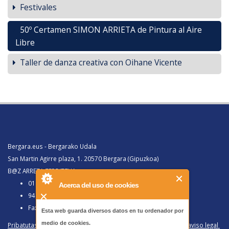
Festivales
50º Certamen SIMON ARRIETA de Pintura al Aire
Libre
Taller de danza creativa con Oihane Vicente
Bergara.eus - Bergarako Udala
San Martin Agirre plaza, 1. 20570 Bergara (Gipuzkoa)
B@Z ARRETA ZERBITZUA:
010, Bergaratik deituz gero
Acerca del uso de cookies
943 77 91 00, Bergaraz kanpotik deituz gero
Faxa 943 77 91 63
Esta web guarda diversos datos en tu ordenador por
medio de cookies.
Pribatutasun politika eta lege oharra
/
Política de privacidad y aviso legal