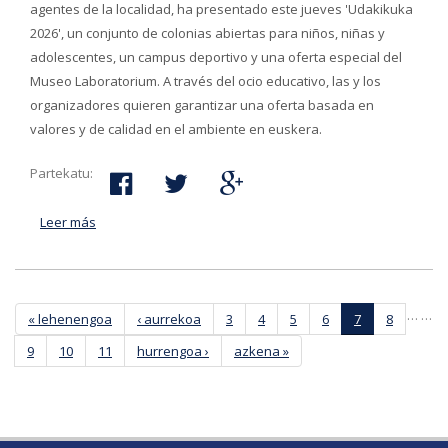
agentes de la localidad, ha presentado este jueves 'Udakikuka
2026', un conjunto de colonias abiertas para niños, niñas y
adolescentes, un campus deportivo y una oferta especial del
Museo Laboratorium. A través del ocio educativo, las y los
organizadores quieren garantizar una oferta basada en
valores y de calidad en el ambiente en euskera.
Partekatu:
Leer más
acerca de El Ayuntamiento de Bergara presenta
‘Udakikuka '2026, una amplia oferta de ocio para el
verano
Páginas
…
…
« lehenengoa
‹ aurrekoa
3
4
5
6
7
8
9
10
11
hurrengoa ›
azkena »