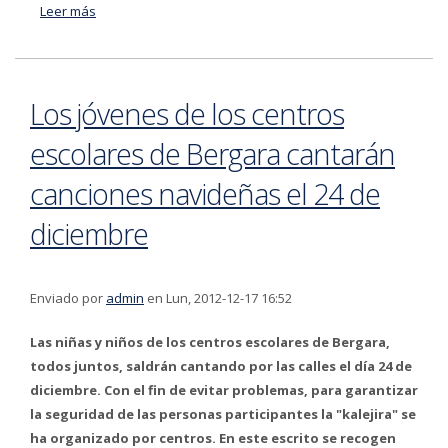
Leer más
acerca de El 21 de febrero finaliza el plazo para
realizar el pago de los recibos del cuarto trimestre de
2012 de las tasas de Mercado y Mercadillo
Los jóvenes de los centros
escolares de Bergara cantarán
canciones navideñas el 24 de
diciembre
Enviado por
admin
en Lun, 2012-12-17 16:52
Las niñas y niños de los centros escolares de Bergara,
todos juntos, saldrán cantando por las calles el día 24 de
diciembre. Con el fin de evitar problemas, para garantizar
la seguridad de las personas participantes la "kalejira" se
ha organizado por centros. En este escrito se recogen