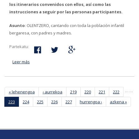
los itinerarios convenidos con ellos, así como las
instrucciones a seguir por las personas participantes.
Asunto
: OLENTZERO, cantando con toda la población infantil
bergaresa, con padres y madres.
Partekatu:
Leer más
acerca de Los jóvenes de los centros escolares de
Bergara cantarán canciones navideñas el 24 de
diciembre
Páginas
…
…
« lehenengoa
‹ aurrekoa
219
220
221
222
223
224
225
226
227
hurrengoa ›
azkena »