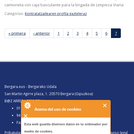
camioneta con caja basculante para la brigada de Limpieza Viaria
Categorías:
Kontratatzailearen profila gazteleraz
Páginas
« primera
‹ anterior
1
2
3
4
5
6
7
Bergara.eus - Bergarako Udala
San Martin Agirre plaza, 1. 20570 Bergara (Gipuzkoa)
B@Z ARRETA ZERBITZUA:
010, Bergaratik deituz gero
Acerca del uso de cookies
943 77 91 00, Bergaraz kanpotik deituz gero
Faxa 943 77 91 63
Esta web guarda diversos datos en tu ordenador por
medio de cookies.
Pribatutasun politika eta lege oharra
/
Política de privacidad y aviso legal