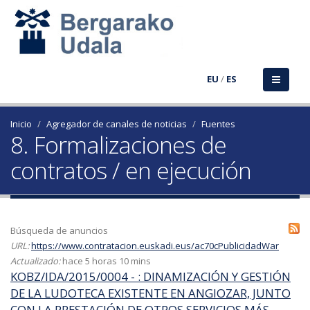
EU
/
ES
Inicio
Agregador de canales de noticias
Fuentes
8. Formalizaciones de
contratos / en ejecución
Búsqueda de anuncios
URL:
https://www.contratacion.euskadi.eus/ac70cPublicidadWar
Actualizado:
hace 5 horas 10 mins
KOBZ/IDA/2015/0004 - : DINAMIZACIÓN Y GESTIÓN
DE LA LUDOTECA EXISTENTE EN ANGIOZAR, JUNTO
CON LA PRESTACIÓN DE OTROS SERVICIOS MÁS.