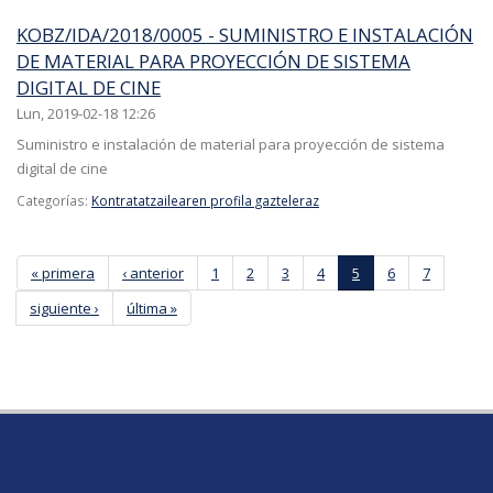
KOBZ/IDA/2018/0005 - SUMINISTRO E INSTALACIÓN
DE MATERIAL PARA PROYECCIÓN DE SISTEMA
DIGITAL DE CINE
Lun, 2019-02-18 12:26
Suministro e instalación de material para proyección de sistema
digital de cine
Categorías:
Kontratatzailearen profila gazteleraz
Páginas
« primera
‹ anterior
1
2
3
4
5
6
7
siguiente ›
última »